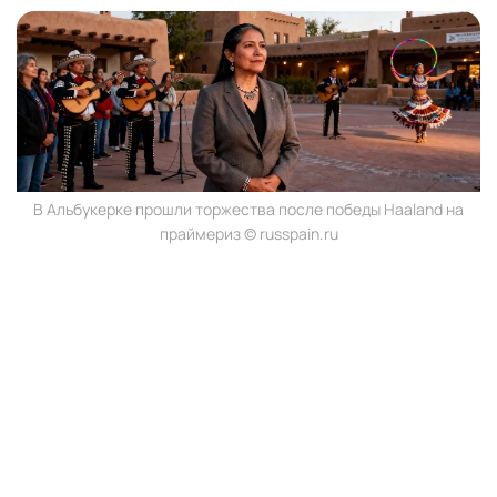
В Альбукерке прошли торжества после победы Haaland на
праймериз © russpain.ru