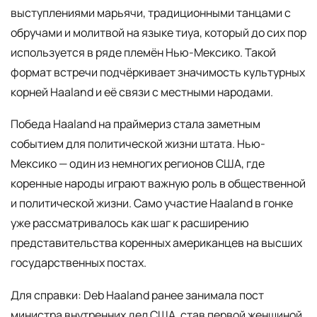
выступлениями марьячи, традиционными танцами с
обручами и молитвой на языке тиуа, который до сих пор
используется в ряде племён Нью-Мексико. Такой
формат встречи подчёркивает значимость культурных
корней Haaland и её связи с местными народами.
Победа Haaland на праймериз стала заметным
событием для политической жизни штата. Нью-
Мексико — один из немногих регионов США, где
коренные народы играют важную роль в общественной
и политической жизни. Само участие Haaland в гонке
уже рассматривалось как шаг к расширению
представительства коренных американцев на высших
государственных постах.
Для справки: Deb Haaland ранее занимала пост
министра внутренних дел США, став первой женщиной