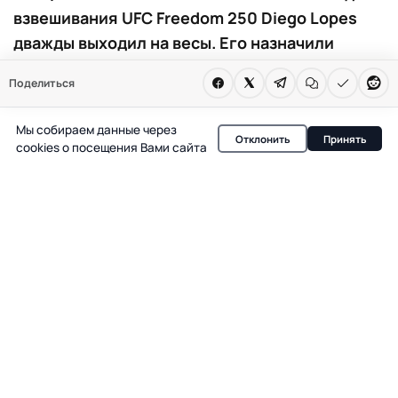
взвешивания UFC Freedom 250 Diego Lopes
дважды выходил на весы. Его назначили
официальным запасным для боя Ilia Topuria —
Поделиться
Justin Gaethje. Решение изменило расклад в
главном событии турнира.
Мы собираем данные через
Отклонить
Принять
cookies о посещения Вами сайта
В Вашингтоне накануне турнира UFC Freedom 250
произошла неожиданная замена в списке запасных
бойцов главного боя. Diego Lopes, который изначально
готовился к поединку с Steve Garcia в полулегком весе,
был объявлен официальным резервистом для
титульного противостояния между Ilia Topuria и Justin
Gaethje. Это решение стало известно после того, как
Lopes дважды прошёл процедуру взвешивания в
течение одного утра.
Сначала Lopes успешно сделал вес для своего боя с