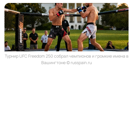
Турнир UFC Freedom 250 собрал чемпионов и громкие имена в
Вашингтоне © russpain.ru