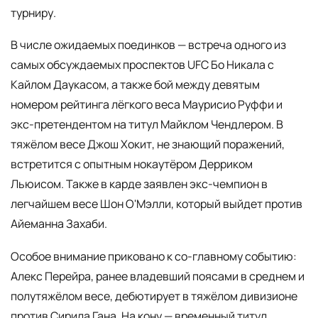
турниру.
В числе ожидаемых поединков — встреча одного из
самых обсуждаемых проспектов UFC Бо Никала с
Кайлом Даукасом, а также бой между девятым
номером рейтинга лёгкого веса Маурисио Руффи и
экс-претендентом на титул Майклом Чендлером. В
тяжёлом весе Джош Хокит, не знающий поражений,
встретится с опытным нокаутёром Дерриком
Льюисом. Также в карде заявлен экс-чемпион в
легчайшем весе Шон О'Мэлли, который выйдет против
Айеманна Захаби.
Особое внимание приковано к со-главному событию:
Алекс Перейра, ранее владевший поясами в среднем и
полутяжёлом весе, дебютирует в тяжёлом дивизионе
против Сирила Гана. На кону — временный титул