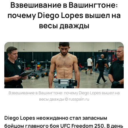
Взвешивание в Вашингтоне:
почему Diego Lopes вышел на
весы дважды
Взвешивание в Вашингтоне: почему Diego Lopes вышел на
весы дважды © russpain.ru
Diego Lopes неожиданно стал запасным
бойцом главного боя UFC Freedom 250. В день