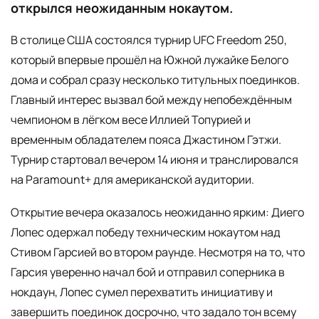
открылся неожиданным нокаутом.
В столице США состоялся турнир UFC Freedom 250,
который впервые прошёл на Южной лужайке Белого
дома и собрал сразу несколько титульных поединков.
Главный интерес вызвал бой между непобеждённым
чемпионом в лёгком весе Иллией Топурией и
временным обладателем пояса Джастином Гэтжи.
Турнир стартовал вечером 14 июня и транслировался
на Paramount+ для американской аудитории.
Открытие вечера оказалось неожиданно ярким: Диего
Лопес одержал победу техническим нокаутом над
Стивом Гарсией во втором раунде. Несмотря на то, что
Гарсия уверенно начал бой и отправил соперника в
нокдаун, Лопес сумел перехватить инициативу и
завершить поединок досрочно, что задало тон всему