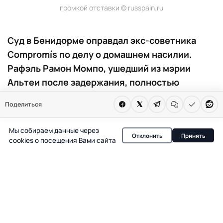
громкой отставки © russpain.ru
Суд в Бенидорме оправдал экс-советника
Compromís по делу о домашнем насилии.
Рафэль Рамон Момпо, ушедший из мэрии
Альтеи после задержания, полностью
оправдан судом. Обвинения в насилии не
Поделиться
подтвердились. Решение суда возвращает
экс-чиновнику шанс на восстановление
Мы собираем данные через
Отклонить
Принять
репутации.
cookies о посещения Вами сайта
В Аликанте бывший советник по юридическим
вопросам, контрактам и имуществу мэрии Альтеи
Рафэль Рамон Момпо, ранее входивший в Compromís,
был полностью оправдан по делу о предполагаемом
домашнем насилии. Суд в Бенидорме признал, что