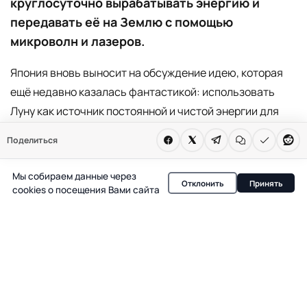
круглосуточно вырабатывать энергию и
передавать её на Землю с помощью
микроволн и лазеров.
Япония вновь выносит на обсуждение идею, которая
ещё недавно казалась фантастикой: использовать
Луну как источник постоянной и чистой энергии для
всей планеты. Как сообщает Talent24h, речь идёт о
Поделиться
проекте Luna Ring — строительстве кольца из
солнечных панелей по экватору Луны, способного
Мы собираем данные через
Отклонить
Принять
обеспечить Землю электроэнергией без перебоев.
cookies о посещения Вами сайта
Суть проекта
В основе замысла — уникальные условия на Луне.
Здесь нет атмосферы, облаков и погодных явлений,