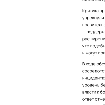
Критика пр
упрекнули 
правительс
— поддерж
расширение
что подоб
и могут пр
В ходе обс
сосредото
инцидентах
уровень бе
власти к б
ответ отме