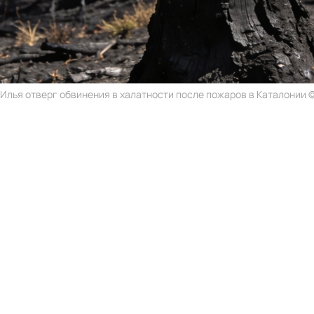
Илья отверг обвинения в халатности после пожаров в Каталонии © 