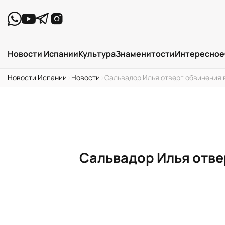
Новости Испании
Культура
Знаменитости
Интересное
Новости Испании
›
Новости
›
Сальвадор Илья отверг обвинения 
Сальвадор Илья отве