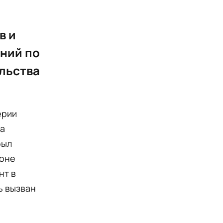
в и
ений по
ельства
ерии
На
был
фоне
нт в
ь вызван