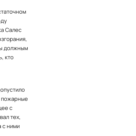
статочном
оду
ка Салес
озгорания,
ны должным
, кто
допустило
е пожарные
щее с
вал тех,
а с ними