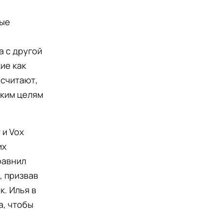
рые
а с другой
ие как
 считают,
ким целям
 и Vox
их
равнил
, призвав
. Илья в
а, чтобы