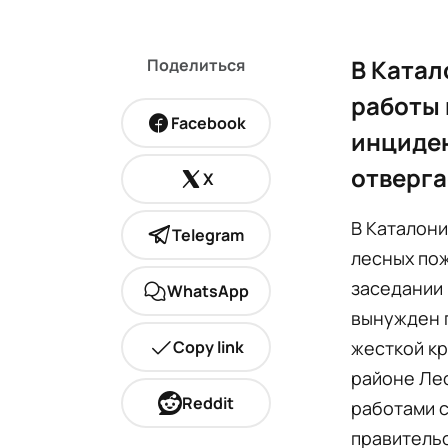
В Катал
Поделиться
работы 
Facebook
инциден
отверга
X
В Каталони
Telegram
лесных пож
заседании 
WhatsApp
вынужден 
Copy link
жесткой кр
районе Лес
Reddit
работами с
правительс