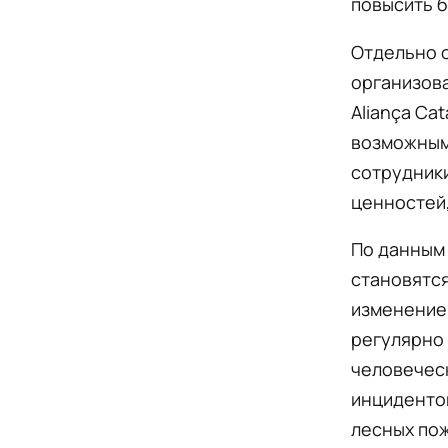
повысить 
Отдельно о
организова
Aliança Ca
возможным 
сотрудник
ценностей,
По данным 
становятся
изменением
регулярно
человеческ
инцидентов
лесных пож