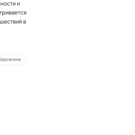
ности и
тривается
сшествий в
Барселона