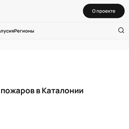
О проекте
алусия
Регионы
 пожаров в Каталонии