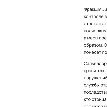
Фракция Ju
контроле з
ответствен
подчеркнул
а меры пр
образом. О
понесет по
Сальвадор 
правительс
нарушений
службы отр
последстви
кто отрица
остается п