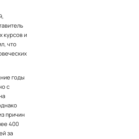
й,
тавитель
х курсов и
л, что
овеческих
дние годы
но с
на
однако
из причин
лее 400
ей за