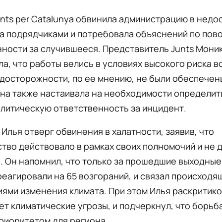
nts per Catalunya обвинила администрацию в недо
а подрядчиками и потребовала объяснений по пов
ности за случившееся. Представитель Junts Мони
а, что работы велись в условиях высокого риска в
едосторожности, по ее мнению, не были обеспече
на также настаивала на необходимости определить
литическую ответственность за инцидент.
Илья отверг обвинения в халатности, заявив, что
тво действовало в рамках своих полномочий и не 
. Он напомнил, что только за прошедшие выходны
еагировали на 65 возгораний, и связал происходя
ями изменения климата. При этом Илья раскритико
ет климатические угрозы, и подчеркнул, что борьб
риоритетом для региона.