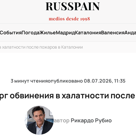
События
Погода
Жилье
Мадрид
Каталония
Валенсия
Анд
в халатности после пожаров в Каталонии
3 минут чтения
опубликовано
08.07.2026, 11:35
рг обвинения в халатности после
автор
Рикардо Рубио