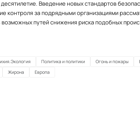
десятилетие. Введение новых стандартов безопас
ие контроля за подрядными организациями рассма
з возможных путей снижения риска подобных прои
ихия.Экология
Политика и политики
Огонь и пожары
Жирона
Европа