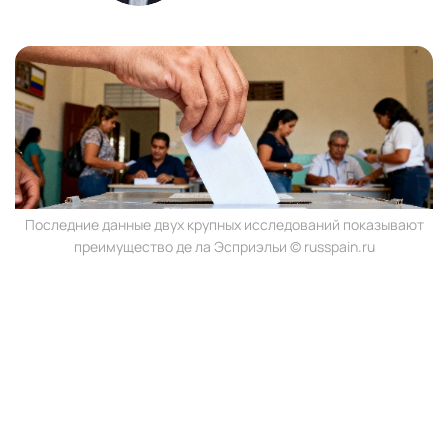
Последние данные двух крупных исследований показывают
преимущество де ла Эсприэльи © russpain.ru