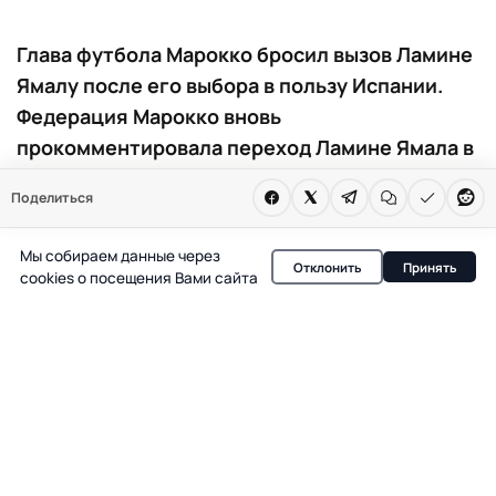
Глава футбола Марокко бросил вызов Ламине
Ямалу после его выбора в пользу Испании.
Федерация Марокко вновь
прокомментировала переход Ламине Ямала в
сборную Испании. Руководство страны не
Поделиться
скрывает разочарования, но подчеркивает
рост национального футбола. Впереди
Мы собираем данные через
возможная встреча на крупном турнире.
Отклонить
Принять
cookies о посещения Вами сайта
Президент Федерации футбола Марокко Фузи Лекжаа
публично отреагировал на решение Ламине Ямала
выступать за сборную Испании, а не за Марокко. По
словам Лекжаа, федерация предпринимала попытки
убедить игрока «Барселоны» выбрать команду страны
его отца, однако в итоге приняла его выбор. При этом