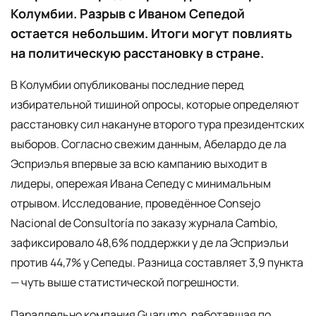
Колумбии. Разрыв с Иваном Сепедой
остается небольшим. Итоги могут повлиять
на политическую расстановку в стране.
В Колумбии опубликованы последние перед
избирательной тишиной опросы, которые определяют
расстановку сил накануне второго тура президентских
выборов. Согласно свежим данным, Абелардо де ла
Эсприэлья впервые за всю кампанию выходит в
лидеры, опережая Ивана Сепеду с минимальным
отрывом. Исследование, проведённое Consejo
Nacional de Consultoría по заказу журнала Cambio,
зафиксировало 48,6% поддержки у де ла Эсприэльи
против 44,7% у Сепеды. Разница составляет 3,9 пункта
— чуть выше статистической погрешности.
Параллельно компания Guarumo, работавшая по