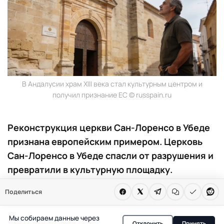
В Андалусии храм XIII века стал культурным центром и
получил признание ЕС © russpain.ru
Реконструкция церкви Сан-Лоренсо в Убеде
признана европейским примером. Церковь
Сан-Лоренсо в Убеде спасли от разрушения и
превратили в культурную площадку.
Европейский проект HITTS отметил объект
Поделиться
как образец инноваций для сельских
территорий. Восстановление поддержали
Мы собираем данные через
Отклонить
Принять