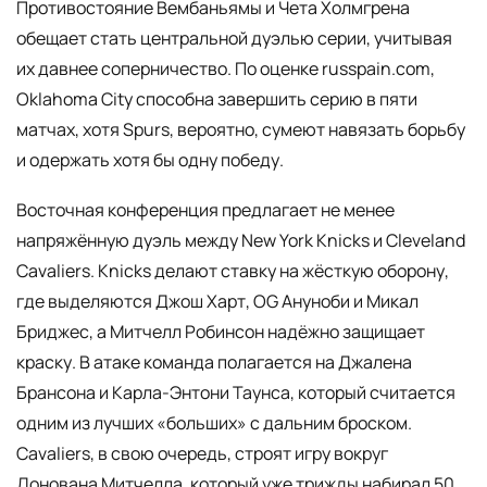
Противостояние Вембаньямы и Чета Холмгрена
обещает стать центральной дуэлью серии, учитывая
их давнее соперничество. По оценке russpain.com,
Oklahoma City способна завершить серию в пяти
матчах, хотя Spurs, вероятно, сумеют навязать борьбу
и одержать хотя бы одну победу.
Восточная конференция предлагает не менее
напряжённую дуэль между New York Knicks и Cleveland
Cavaliers. Knicks делают ставку на жёсткую оборону,
где выделяются Джош Харт, OG Ануноби и Микал
Бриджес, а Митчелл Робинсон надёжно защищает
краску. В атаке команда полагается на Джалена
Брансона и Карла-Энтони Таунса, который считается
одним из лучших «больших» с дальним броском.
Cavaliers, в свою очередь, строят игру вокруг
Донована Митчелла, который уже трижды набирал 50