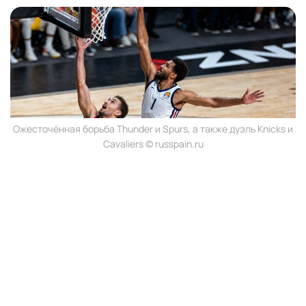
Ожесточённая борьба Thunder и Spurs, а также дуэль Knicks и
Cavaliers © russpain.ru