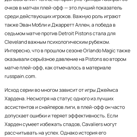
очков в матчах плей-офф — это лучший показатель
среди действующих игроков. Важную роль играют
также Эван Мобли и Джарретт Аллен, а победа в
седьмом матче против Detroit Pistons стала для
Cleveland важным психологическим рубежом.
Интересно, что в прошлом сезоне Orlando Magic также
оказывали серьёзное давление на Pistons во втором
матче плей-офф, как отмечалось в материале
russpain.com.
Исход серии во многом зависит от игры Джеймса
Хардена. Несмотря на статус одного из лучших
ассистентов и снайперов лиги, в плей-офф он часто
допускает ошибки и теряет эффективность. Если
Харден сумеет избежать спадов, Cavaliers могут
рассчитывать на успех. Однако история его