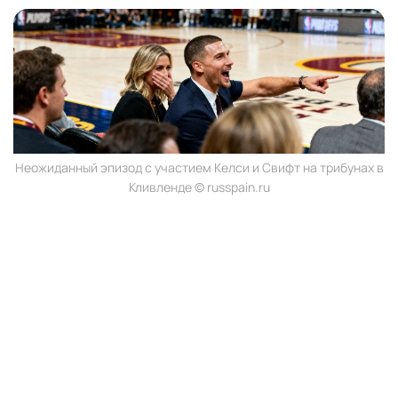
Неожиданный эпизод с участием Келси и Свифт на трибунах в
Кливленде © russpain.ru