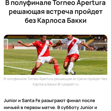
В полуфинале Torneo Apertura
решающая встреча пройдет
без Карлоса Бакки
В полуфинале Torneo Apertura решающая встреча пройдет без
Карлоса Бакки © russpain.ru
Junior и Santa Fe разыграют финал после
ничьей в первом матче. В субботу Junior и