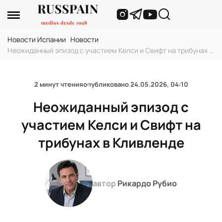
Новости Испании
›
Новости
›
Неожиданный эпизод с участием Келси и Свифт на трибунах в
Кливленде
2 минут чтения
опубликовано
24.05.2026, 04:10
Неожиданный эпизод с
участием Келси и Свифт на
трибунах в Кливленде
автор
Рикардо Рубио