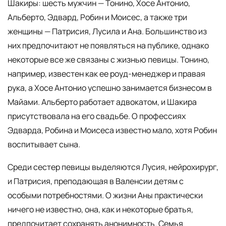
Шакиры: шесть мужчин — Тонино, Хосе Антонио,
Альберто, Эдвард, Робин и Моисес, а также три
женщины — Патрисия, Лусила и Ана. Большинство из
них предпочитают не появляться на публике, однако
некоторые все же связаны с жизнью певицы. Тонино,
например, известен как ее роуд-менеджер и правая
рука, а Хосе Антонио успешно занимается бизнесом в
Майами. Альберто работает адвокатом, и Шакира
присутствовала на его свадьбе. О профессиях
Эдварда, Робина и Моисеса известно мало, хотя Робин
воспитывает сына.
Среди сестер певицы выделяются Лусия, нейрохирург,
и Патрисия, преподающая в Валенсии детям с
особыми потребностями. О жизни Аны практически
ничего не известно, она, как и некоторые братья,
предпочитает сохранять анонимность. Семья