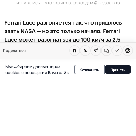
испугались — что скрыто за рекордом © russpain.ru
Ferrari Luce разгоняется так, что пришлось
звать NASA — но это только начало. Ferrari
Luce может разогнаться до 100 км/ч за 2,5
секунды, но экстремальная динамика
Поделиться
оказалась опаснее, чем думали даже
инженеры: пришлось обращаться к NASA и
Мы собираем данные через
Отклонить
Принять
врачам — последствия для водителей могут
cookies о посещения Вами сайта
удивить даже фанатов скорости
Появление Ferrari Luce на рынке электромобилей
может изменить представление о том, где проходит
грань между технологическим прогрессом и
безопасностью. Итальянский бренд, известный
своими рекордами скорости, впервые столкнулся с