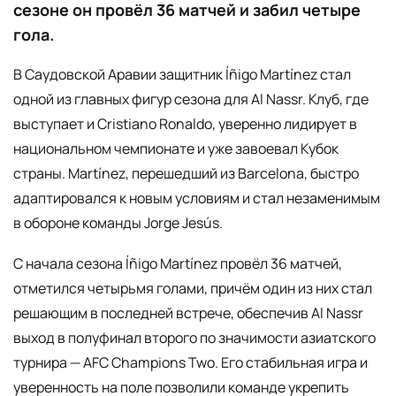
сезоне он провёл 36 матчей и забил четыре
гола.
В Саудовской Аравии защитник Íñigo Martínez стал
одной из главных фигур сезона для Al Nassr. Клуб, где
выступает и Cristiano Ronaldo, уверенно лидирует в
национальном чемпионате и уже завоевал Кубок
страны. Martínez, перешедший из Barcelona, быстро
адаптировался к новым условиям и стал незаменимым
в обороне команды Jorge Jesús.
С начала сезона Íñigo Martínez провёл 36 матчей,
отметился четырьмя голами, причём один из них стал
решающим в последней встрече, обеспечив Al Nassr
выход в полуфинал второго по значимости азиатского
турнира — AFC Champions Two. Его стабильная игра и
уверенность на поле позволили команде укрепить