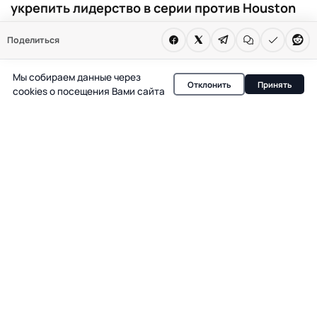
укрепить лидерство в серии против Houston
Rockets. Victor Wembanyama получил
Поделиться
сотрясение мозга и не смог доиграть матч
San Antonio Spurs с Portland Trail Blazers.
Мы собираем данные через
Отклонить
Принять
cookies о посещения Вами сайта
В плей-офф НБА сразу два события привлекли
внимание болельщиков: уверенная победа Los Angeles
Lakers над Houston Rockets и вынужденный уход с
площадки Victor Wembanyama из-за сотрясения мозга.
Оба эпизода могут повлиять на дальнейший ход серии
и расстановку сил в Западной конференции.
Преимущество Lakers без
ключевых игроков
Los Angeles Lakers, несмотря на отсутствие Luka