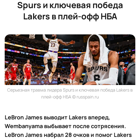
Spurs и ключевая победа
Lakers в плей-офф НБА
Серьезная травма лидера Spurs и ключевая победа Lakers в
плей-офф НБА © russpain.ru
LeBron James выводит Lakers вперед,
Wembanyama выбывает после сотрясения.
LeBron James набрал 28 очков и помог Lakers