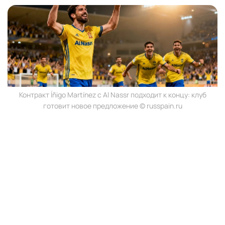
Контракт Íñigo Martínez с Al Nassr подходит к концу: клуб
готовит новое предложение © russpain.ru