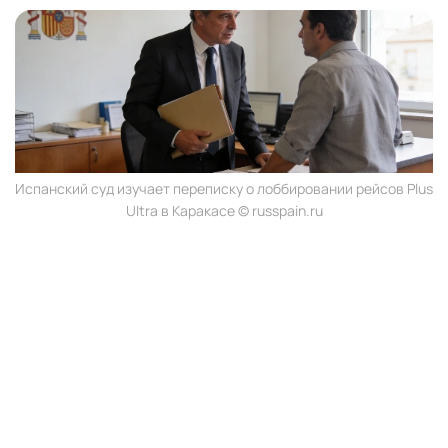
Испанский суд изучает переписку о лоббировании рейсов Plus
Ultra в Каракасе © russpain.ru