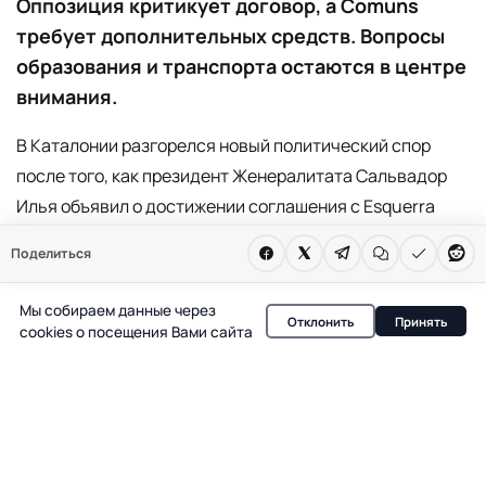
Оппозиция критикует договор, а Comuns
требует дополнительных средств. Вопросы
образования и транспорта остаются в центре
внимания.
В Каталонии разгорелся новый политический спор
после того, как президент Женералитата Сальвадор
Илья объявил о достижении соглашения с Esquerra
Republicana de Catalunya (ERC) по бюджету. На
Поделиться
заседании парламента Илья подчеркнул, что этот
договор — не итог, а отправная точка для дальнейших
Мы собираем данные через
Отклонить
Принять
изменений в регионе. По его словам, совместные
cookies о посещения Вами сайта
решения позволяют двигаться вперёд, а достигнутый
за 21 месяц прогресс может быть усилен за четыре
года работы.
Несмотря на согласие по основным параметрам