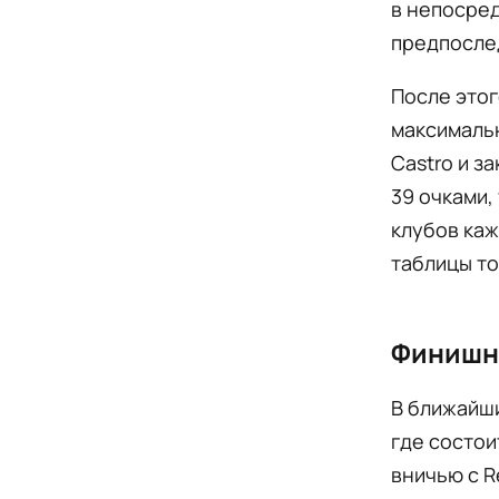
в непосред
предпосле
После этог
максимальн
Castro и з
39 очками,
клубов каж
таблицы то
Финишн
В ближайш
где состои
вничью с R