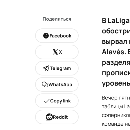
В LaLig
Поделиться
обостри
Facebook
вырвал 
Alavés.
X
разделя
Telegram
прописк
уровень
WhatsApp
Вечер пятн
Copy link
таблицы La
соперником
Reddit
команде на