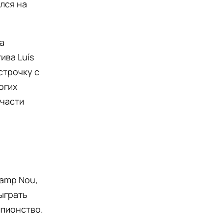
лся на
а
ива Luís
строчку с
огих
 части
amp Nou,
сыграть
мпионство.