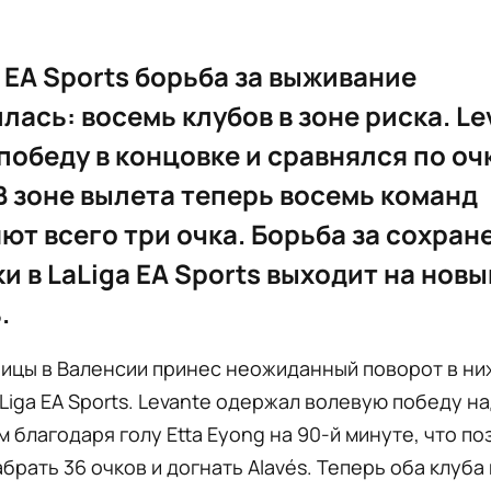
a EA Sports борьба за выживание
лась: восемь клубов в зоне риска. Le
победу в концовке и сравнялся по оч
 В зоне вылета теперь восемь команд
ют всего три очка. Борьба за сохран
и в LaLiga EA Sports выходит на новы
.
ицы в Валенсии принес неожиданный поворот в ни
Liga EA Sports. Levante одержал волевую победу н
 благодаря голу Etta Eyong на 90-й минуте, что п
брать 36 очков и догнать Alavés. Теперь оба клуба