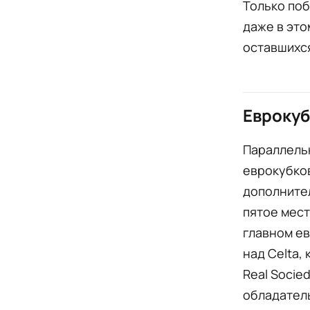
Только поб
даже в это
оставшихся
Еврокуб
Параллель
еврокубков
дополнител
пятое мест
главном е
над Celta,
Real Socie
обладатель