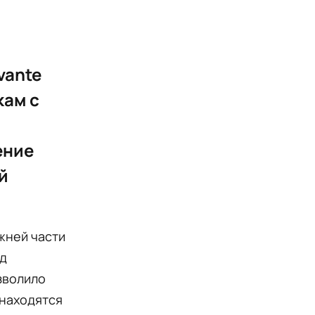
vante
кам с
ение
й
жней части
ад
озволило
 находятся