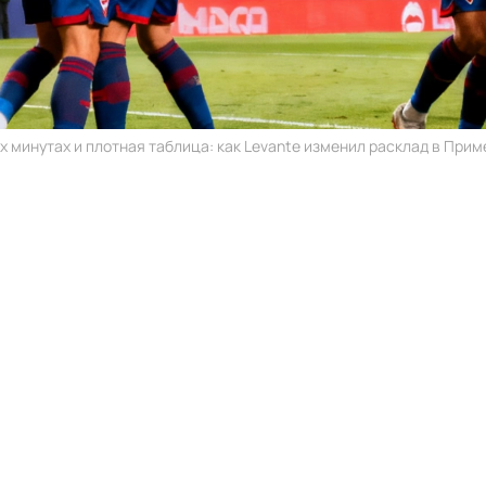
х минутах и плотная таблица: как Levante изменил расклад в Приме