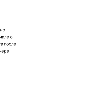
вно
иале о
та после
имере