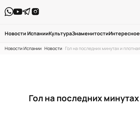
Новости Испании
Культура
Знаменитости
Интересное
Новости Испании
›
Новости
›
Гол на последних минутах и плотна
Гол на последних минутах