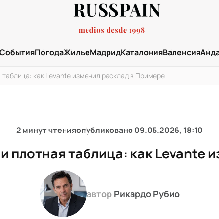
События
Погода
Жилье
Мадрид
Каталония
Валенсия
Анд
я таблица: как Levante изменил расклад в Примере
2 минут чтения
опубликовано
09.05.2026, 18:10
 и плотная таблица: как Levante 
автор
Рикардо Рубио