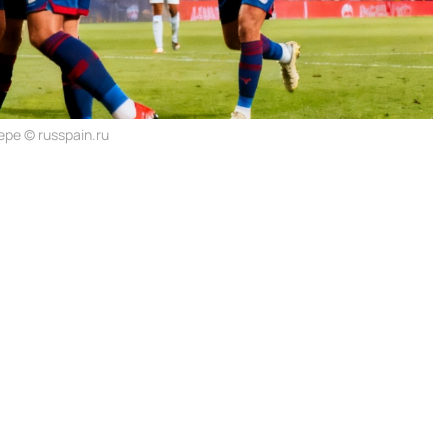
ре © russpain.ru