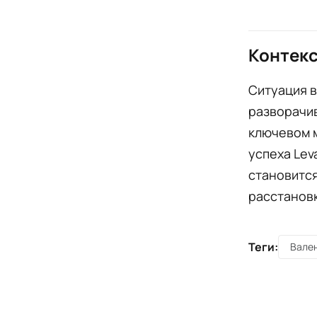
Контекс
Ситуация в
разворачив
ключевом м
успеха Lev
становится
расстановк
Теги:
Вале