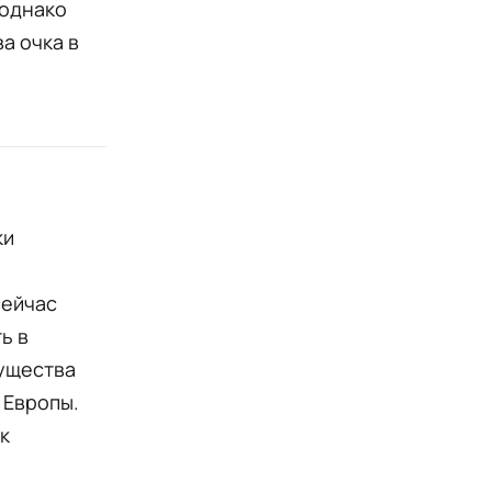
 однако
а очка в
ки
сейчас
ь в
мущества
 Европы.
к