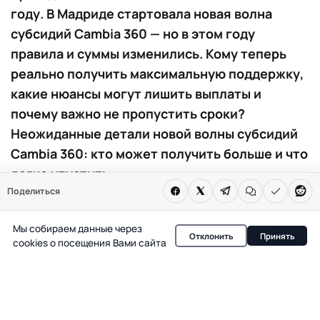
году. В Мадриде стартовала новая волна
субсидий Cambia 360 — но в этом году
правила и суммы изменились. Кому теперь
реально получить максимальную поддержку,
какие нюансы могут лишить выплаты и
почему важно не пропустить сроки?
Неожиданные детали новой волны субсидий
Cambia 360: кто может получить больше и что
легко упустить
Поделиться
В Мадриде с 20 апреля вновь открыта программа
Cambia 360 — одна из ключевых городских инициатив,
Мы собираем данные через
Отклонить
Принять
cookies о посещения Вами сайта
направленных на поддержку экологичных решений в
быту и транспорте. В этом году власти сохранили семь
направлений субсидирования, выделив на них 9,7
миллиона евро с возможностью увеличения до 23,3