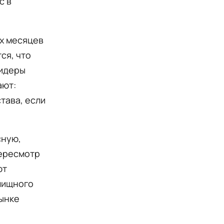
с в
х месяцев
ся, что
лидеры
ают:
тава, если
сную,
пересмотр
ют
лищного
рынке