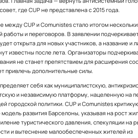
ов. Главная задача — вернуть антисистемный голо
совет, где CUP не представлена с 2015 года.
е между CUP и Comunistes стало итогом нескольки
 работы и переговоров. В заявлении подчеркивает
удет открыта для новых участников, а название и 
нут известны после лета. Организаторы подчеркив
вания не станет препятствием для расширения сос
ет привлечь дополнительные силы.
пределяет себя как муниципалистскую, антикризи
тскую и независимую платформу, нацеленную на 
й городской политики. CUP и Comunistes критику
модель развития Барселоны, указывая на рост жи
силение туристического давления, спекуляции на 
сти и вытеснение малообеспеченных жителей из