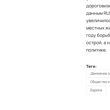
дороговизн
данным RUS
увеличилос
местных жи
году борьб
острой, а 
политике.
Теги:
Движение з
Общество и
Европа