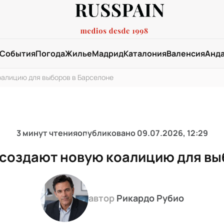
События
Погода
Жилье
Мадрид
Каталония
Валенсия
Анд
оалицию для выборов в Барселоне
3 минут чтения
опубликовано
09.07.2026, 12:29
 создают новую коалицию для вы
автор
Рикардо Рубио