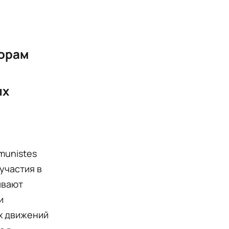
борам
ых
munistes
участия в
ывают
и
х движений