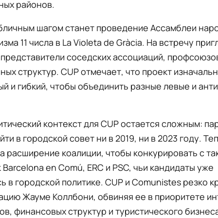
ных районов.
бличным шагом станет проведение Ассамблеи нар
зма 11 числа в La Violeta de Gràcia. На встречу при
 представители соседских ассоциаций, профсоюзов
ых структур. CUP отмечает, что проект изначаль
ый и гибкий, чтобы объединить разные левые и ан
тический контекст для CUP остается сложным: па
йти в городской совет ни в 2019, ни в 2023 году. Те
а расширение коалиции, чтобы конкурировать с та
к Barcelona en Comú, ERC и PSC, чьи кандидаты уже
ь в городской политике. CUP и Comunistes резко к
ацию Жауме Коллбони, обвиняя ее в приоритете и
в, финансовых структур и туристического бизнеса