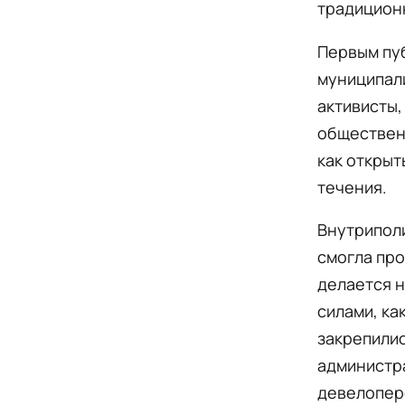
традицион
Первым пу
муниципали
активисты,
общественн
как открыт
течения.
Внутриполи
смогла про
делается н
силами, ка
закрепилис
администр
девелоперо