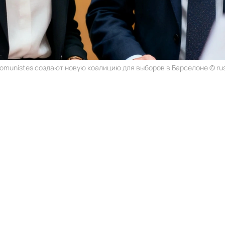
omunistes создают новую коалицию для выборов в Барселоне © rus