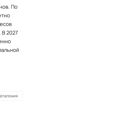
нов. По
етно
ресов
 В 2027
енно
ипальной
аталония