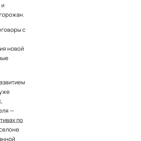
 и
 горожан.
еговоры с
ия новой
вые
развитием
 уже
,
еля —
тивах по
рселоне
анной