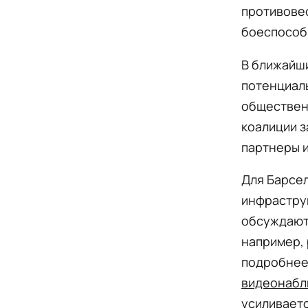
противовес
боеспособ
В ближайш
потенциал
обществен
коалиции з
партнеры и
Для Барсел
инфраструк
обсуждают
например, 
подробнее
видеонаб
усиливает