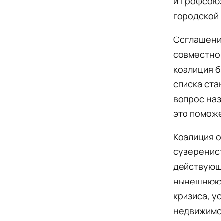
и профсоюз
городской 
Соглашени
совместной
коалиция б
списка ста
вопрос наз
это помож
Коалиция о
суверенис
действующе
нынешнюю 
кризиса, у
недвижимо