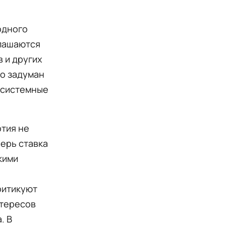
одного
глашаются
 и других
но задуман
тисистемные
ртия не
перь ставка
кими
ритикуют
нтересов
. В