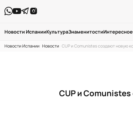
Новости Испании
Культура
Знаменитости
Интересное
Новости Испании
›
Новости
›
CUP и Comunistes создают новую к
CUP и Comunistes