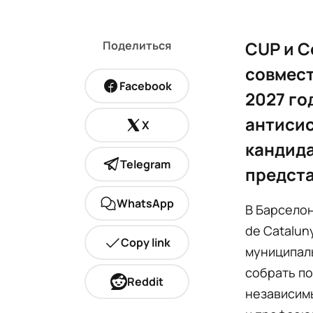
CUP и C
Поделиться
совмес
Facebook
2027 го
антисис
X
кандида
Telegram
предста
WhatsApp
В Барселон
de Catalun
Copy link
муниципаль
собрать по
Reddit
независимы