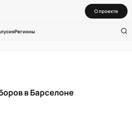
О проекте
алусия
Регионы
боров в Барселоне