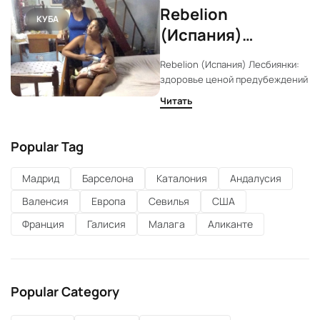
Rebelion
КУБА
(Испания)
Лесбиянки:
Rebelion (Испания) Лесбиянки:
здоровье ценой
здоровье ценой предубеждений
предубеждений
Читать
Popular Tag
Мадрид
Барселона
Каталония
Андалусия
Валенсия
Европа
Севилья
США
Франция
Галисия
Малага
Аликанте
Popular Category