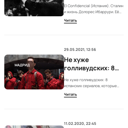
и жизнь Долорес
El Confidencial (Испания). Сталин
Ибаррури. Её сын -
и жизнь Долорес Ибаррури. Её
герой
сын - герой
Читать
29.05.2021, 12:56
Не хуже
МАДРИД
голливудских: 8
испанских
Не хуже голливудских: 8
сериалов,
испанских сериалов, которые
которые свели с
свели с ума зрителей
Читать
ума зрителей
11.02.2020, 22:45