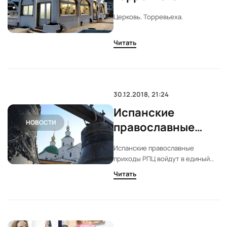
Церковь. Торревьеха.
Читать
30.12.2018, 21:24
Испанские
НОВОСТИ
православные
приходы РПЦ
Испанские православные
войдут в единый
приходы РПЦ войдут в единый
западный
западный экзархат
Читать
экзархат