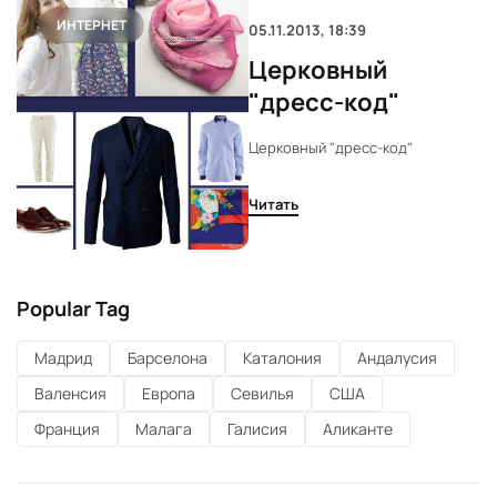
ИНТЕРНЕТ
05.11.2013, 18:39
Церковный
"дресс-код"
Церковный "дресс-код"
Читать
Popular Tag
Мадрид
Барселона
Каталония
Андалусия
Валенсия
Европа
Севилья
США
Франция
Малага
Галисия
Аликанте