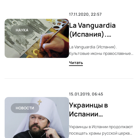
17.11.2020, 22:57
La Vanguardia
НАУКА
(Испания).
Культовые иконы
La Vanguardia (Испания).
православные
Культовые иконы православные
вешают в
вешают в гостиных
Читать
гостиных
15.01.2019, 06:45
Украинцы в
НОВОСТИ
Испании
продолжают
Украинцы в Испании продолжают
посещать храмы
посещать храмы русской церкви