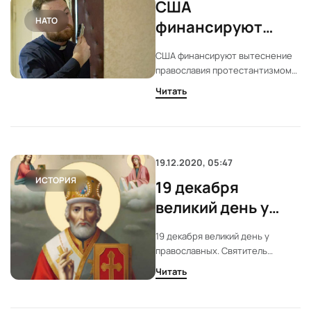
США
НАТО
финансируют
вытеснение
США финансируют вытеснение
православия
православия протестантизмом
протестантизмом
на Донбассе
Читать
на Донбассе
19.12.2020, 05:47
ИСТОРИЯ
19 декабря
великий день у
православных.
19 декабря великий день у
Святитель
православных. Святитель
Николай
Николай Чудотворец
Читать
Чудотворец