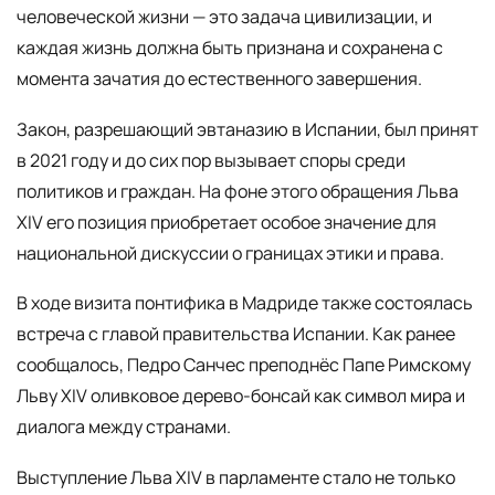
человеческой жизни — это задача цивилизации, и
каждая жизнь должна быть признана и сохранена с
момента зачатия до естественного завершения.
Закон, разрешающий эвтаназию в Испании, был принят
в 2021 году и до сих пор вызывает споры среди
политиков и граждан. На фоне этого обращения Льва
XIV его позиция приобретает особое значение для
национальной дискуссии о границах этики и права.
В ходе визита понтифика в Мадриде также состоялась
встреча с главой правительства Испании. Как ранее
сообщалось, Педро Санчес преподнёс Папе Римскому
Льву XIV оливковое дерево-бонсай как символ мира и
диалога между странами.
Выступление Льва XIV в парламенте стало не только