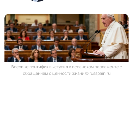
Впервые понтифик выступил в испанском парламенте с
обращением о ценности жизни © russpain.ru