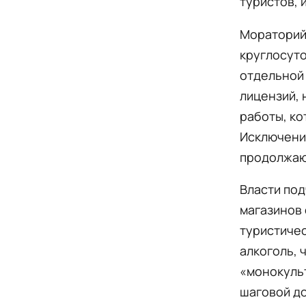
туристов, 
Мораторий
круглосуто
отдельной 
лицензий,
работы, ко
Исключени
продолжаю
Власти под
магазинов
туристичес
алкоголь, 
«монокуль
шаговой до