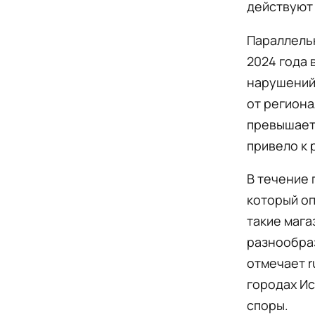
действуют 
Параллельн
2024 года 
нарушений
от региона
превышает 
привело к 
В течение 
который оп
такие мага
разнообраз
отмечает r
городах Ис
споры.