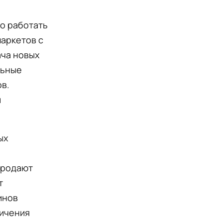
о работать
маркетов с
ача новых
льные
ов.
и
ых
 продают
т
инов
ничения