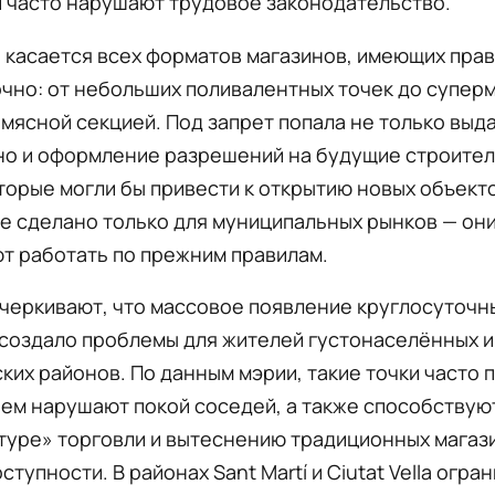
и часто нарушают трудовое законодательство.
 касается всех форматов магазинов, имеющих прав
чно: от небольших поливалентных точек до супер
мясной секцией. Под запрет попала не только выд
 но и оформление разрешений на будущие строите
торые могли бы привести к открытию новых объект
е сделано только для муниципальных рынков — он
т работать по прежним правилам.
черкивают, что массовое появление круглосуточн
 создало проблемы для жителей густонаселённых и
ких районов. По данным мэрии, такие точки часто
чем нарушают покой соседей, а также способствую
туре» торговли и вытеснению традиционных магаз
ступности. В районах Sant Martí и Ciutat Vella огра