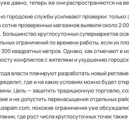
уже давно, теперь же они распространяются на ве
о городские службы усиливают проверки: только 
в сотне проверенных магазинов выявили около 2 0
. Большинство круглосуточных супермаркетов ос
льных ограничений по времени работы, если их пл
300 квадратных метров. Однако, как отмечают в мэ
росту конфликтов с жителями и ухудшению городск
года власти планируют разработать новый регламе
ределит, где и на каких условиях можно будет отк
зины. Цель — защитить традиционную торговлю, с
ие и не допустить перенасыщения отдельных райо
usspain.com, похожие ограничения уже обсуждалис
пании, где рост числа круглосуточных точек также