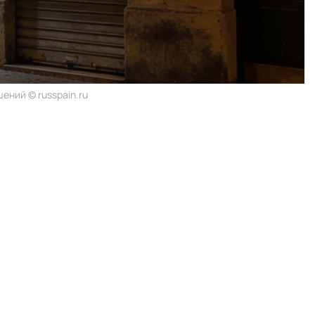
ений © russpain.ru