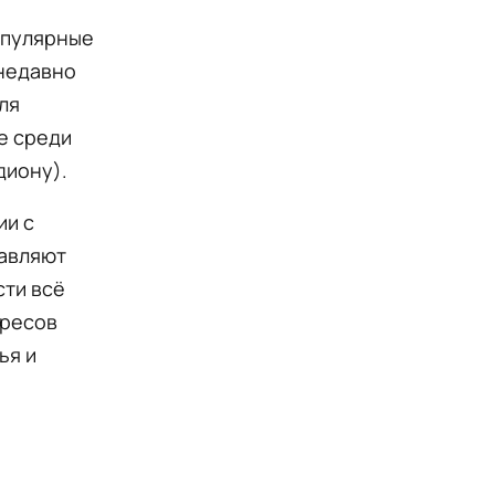
опулярные
 недавно
ля
е среди
диону).
ии с
тавляют
сти всё
ересов
ья и