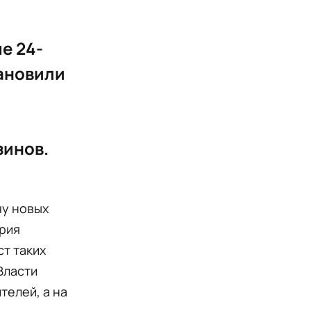
е 24-
ановили
зинов.
чу новых
эрия
т таких
Власти
телей, а на