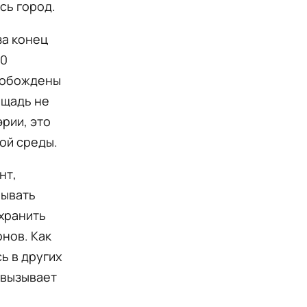
сь город.
за конец
00
вобождены
ощадь не
рии, это
ой среды.
нт,
рывать
охранить
нов. Как
ь в других
 вызывает