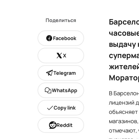
Барсело
Поделиться
часовые
Facebook
выдачу 
суперма
X
жителей
Telegram
Моратор
WhatsApp
В Барселон
лицензий д
Copy link
объясняет
магазинов,
Reddit
отмечают, 