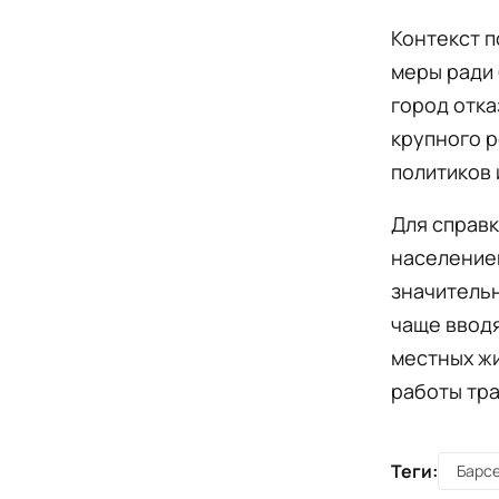
Контекст п
меры ради 
город отка
крупного р
политиков 
Для справк
населением
значительн
чаще вводя
местных жи
работы тр
Теги:
Барс