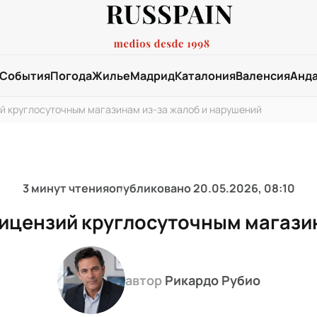
События
Погода
Жилье
Мадрид
Каталония
Валенсия
Анд
й круглосуточным магазинам из-за жалоб и нарушений
3 минут чтения
опубликовано
20.05.2026, 08:10
лицензий круглосуточным магазин
автор
Рикардо Рубио