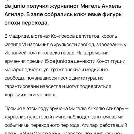
de junio получил журналист Мигель Анхель
Агилар. В зале собрались ключевые фигуры
эпохи перехода.
В Мадриде, в стенах Конгресса депутатов, король
Фелипе VI напомнил о хрупкости свобод, завоеванных
Испанией почти полвека назад. На церемонии
вручения премии 15 de junio за ценности Конституции
монарх подчеркнул: гражданские и медийные
свободы, появившиеся после диктатуры, не
гарантированы навсегда и могут подвергаться
«эрозии и окислению».
Премия в этом году вручена Мигелю Анхелю Агилару —
журналисту, который лично наблюдал за ключевыми
событиями переходного периода. Агилар, работавший
для EL PAÍS и Cadena SER, известен принципиальной