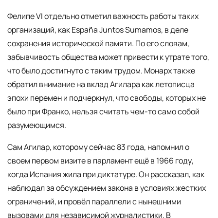
Фелипе VI отдельно отметил важность работы таких
организаций, как España Juntos Sumamos, в деле
сохранения исторической памяти. По его словам,
забывчивость общества может привести к утрате того,
что было достигнуто с таким трудом. Монарх также
обратил внимание на вклад Агилара как летописца
эпохи перемен и подчеркнул, что свободы, которых не
было при Франко, нельзя считать чем-то само собой
разумеющимся.
Сам Агилар, которому сейчас 83 года, напомнил о
своем первом визите в парламент ещё в 1966 году,
когда Испания жила при диктатуре. Он рассказал, как
наблюдал за обсуждением закона в условиях жестких
ограничений, и провёл параллели с нынешними
вызовами для независимой журналистики. В