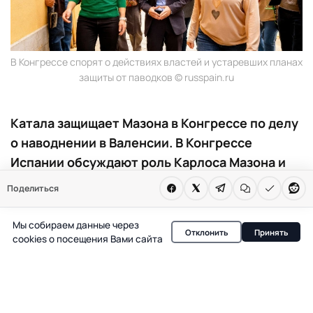
В Конгрессе спорят о действиях властей и устаревших планах
защиты от паводков © russpain.ru
Катала защищает Мазона в Конгрессе по делу
о наводнении в Валенсии. В Конгрессе
Испании обсуждают роль Карлоса Мазона и
Марии Хосе Катала в управлении
Поделиться
последствиями наводнения. Катала заявила,
что Мазон единственный взял на себя
Мы собираем данные через
Отклонить
Принять
ответственность. Власти критикуют за
cookies о посещения Вами сайта
устаревшие планы и поздние оповещения.
В Конгрессе Испании разгорелся спор вокруг действий
бывшего президента Валенсийского сообщества