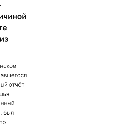
-
ричиной
те
из
инское
чавшегося
ный отчёт
шья,
анный
, был
по