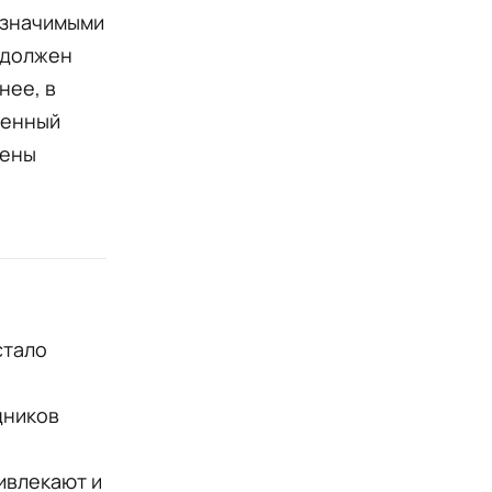
 значимыми
 должен
нее, в
венный
дены
стало
дников
ивлекают и