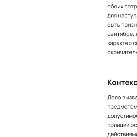
обоих сотр
для наступ
быть призн
сентябре, 
характер с
окончател
Контекс
Дело вызв
предметом
допустимо
полиции ос
действиями