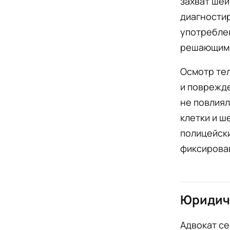
захват шеи
диагности
употреблен
решающим 
Осмотр те
и поврежде
не повлиял
клетки и ш
полицейски
фиксировав
Юридич
Адвокат се