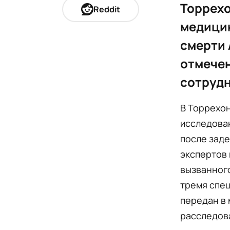
Торрехо
Reddit
медицин
смерти 
отмечен
сотрудн
В Торрехо
исследован
после зад
экспертов 
вызванног
тремя спе
передан в 
расследов