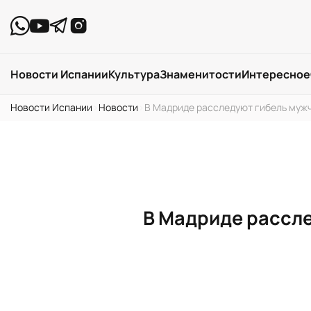
Новости Испании
Культура
Знаменитости
Интересное
Новости Испании
›
Новости
›
В Мадриде расследуют гибель муж
В Мадриде рассл