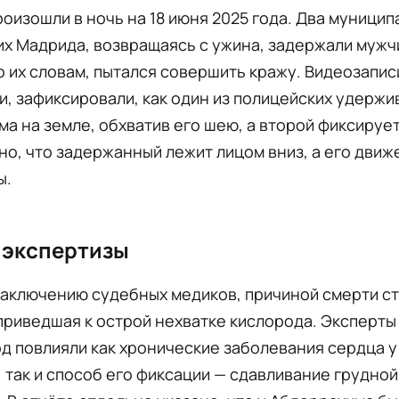
оизошли в ночь на 18 июня 2025 года. Два муници
х Мадрида, возвращаясь с ужина, задержали мужч
о их словам, пытался совершить кражу. Видеозапис
, зафиксировали, как один из полицейских удержи
а на земле, обхватив его шею, а второй фиксирует
но, что задержанный лежит лицом вниз, а его движ
ы.
 экспертизы
заключению судебных медиков, причиной смерти с
приведшая к острой нехватке кислорода. Эксперты
од повлияли как хронические заболевания сердца у
 так и способ его фиксации — сдавливание грудной