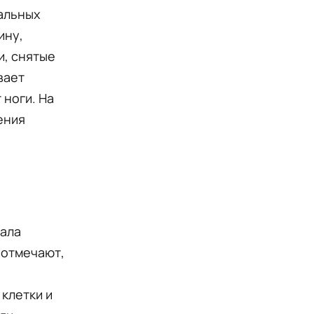
пальных
ину,
и, снятые
вает
 ноги. На
ения
тала
 отмечают,
 клетки и