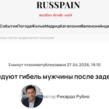
События
Погода
Жилье
Мадрид
Каталония
Валенсия
Анд
чины после задержания полицией
3 минут чтения
опубликовано
27.04.2026, 19:10
едуют гибель мужчины после зад
автор
Рикардо Рубио