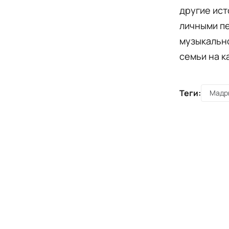
другие ист
личными п
музыкально
семьи на к
Теги:
Мадр