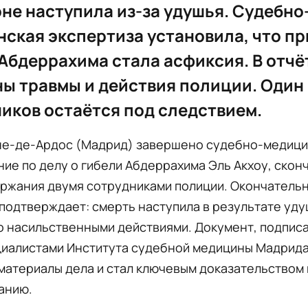
не наступила из-за удушья. Судебно
ская экспертиза установила, что п
Абдеррахима стала асфиксия. В отчё
ы травмы и действия полиции. Один 
иков остаётся под следствием.
не-де-Ардос (Мадрид) завершено судебно-медиц
ие по делу о гибели Абдеррахима Эль Акхоу, скон
ержания двумя сотрудниками полиции. Окончатель
подтверждает: смерть наступила в результате уду
о насильственными действиями. Документ, подпис
циалистами Института судебной медицины Мадрида
материалы дела и стал ключевым доказательством 
анию.