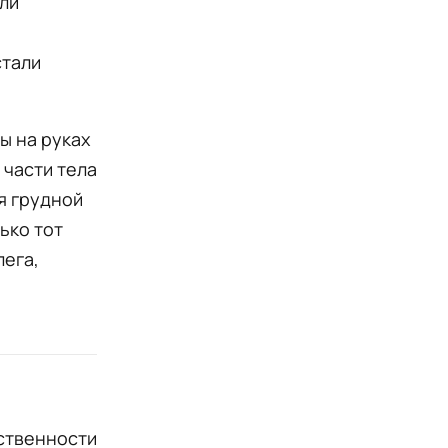
ыли
и
стали
ы на руках
 части тела
я грудной
ько тот
лега,
тственности