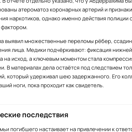
. В отчёте отдельно указано, что у Абдеррахима б
рованы атероматоз коронарных артерий и признак
ия наркотиков, однако именно действия полиции 
фактором.
ла выявил множественные переломы рёбер, ссадин
ния лица. Медики подчёркивают: фиксация нижней
а на исход, а ключевым моментом стала компресси
еи. В материалах дела остаётся под следствием тол
й, который удерживал шею задержанного. Его кол
ший ноги, пока проходит как свидетель.
еские последствия
мьи погибшего настаивает на привлечении к отве