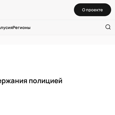
О проекте
алусия
Регионы
ержания полицией