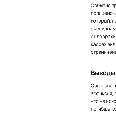
События пр
полицейски
который, п
очевидцами
Абдеррахим
кадрах вид
ограничен
Выводы
Согласно 
асфиксия, 
что на исх
погибшего,