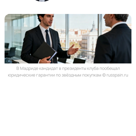
В Мадриде кандидат в президенты клуба пообещал
юридические гарантии по звёздным покупкам © russpain.ru