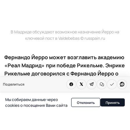
В Мадриде обсуждают возможное назначение Йерро на
ключевой пост в Valdebebas © russpain.ru
Фернандо Йерро может возглавить академию
«Реал Мадрид» при победе Рикельме. Энрике
Рикельме договорился с Фернандо Йерро о
его роли в управлении академией «Реал
Поделиться
Мадрид», если станет президентом. Кандидат
обещает реформы и борьбу с кумовством.
Мы собираем данные через
Отклонить
Принять
Решение может изменить подход к развитию
cookies о посещения Вами сайта
молодых игроков.
В Мадриде нарастает интерес к предстоящим выборам