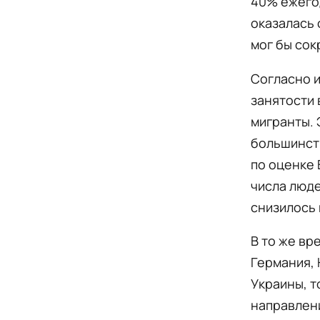
40% ежегод
оказалась 
мог бы сок
Согласно и
занятости 
мигранты. 
большинств
по оценке 
числа люде
снизилось 
В то же вр
Германия, 
Украины, т
направлени