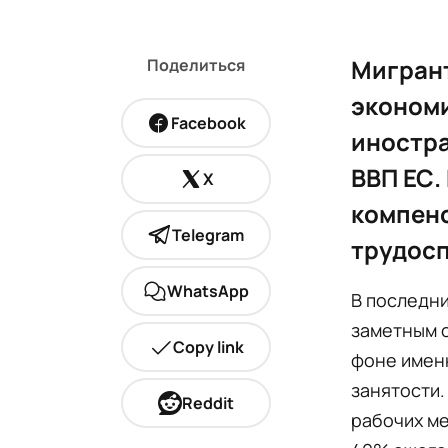
Мигрант
Поделиться
экономи
Facebook
иностр
ВВП ЕС.
X
компен
Telegram
трудос
WhatsApp
В последни
заметным 
Copy link
фоне именн
занятости.
Reddit
рабочих ме