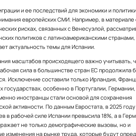
грации и ее последствий для экономики и политик
нимания европейских СМИ. Например, в материале 
еских рисках, связанных с Венесуэлой, рассматри
нских политиков с латиноамериканскими странами,
ет актуальность темы для Испании.
ния масштабов происходящего важно учитывать, ч
абочая сила в большинстве стран ЕС продолжила 
я. Исключение составили только Ирландия, Франци
х государствах, особенно в Португалии, Германии,
менно иностранцы стали основой для сохранения
кой активности. По данным Евростата, в 2025 году
в в рабочей силе Испании превысила 18%, а в Гер
тражает не только демографические вызовы, но и
е изменения на рынке труда, которые будут опре