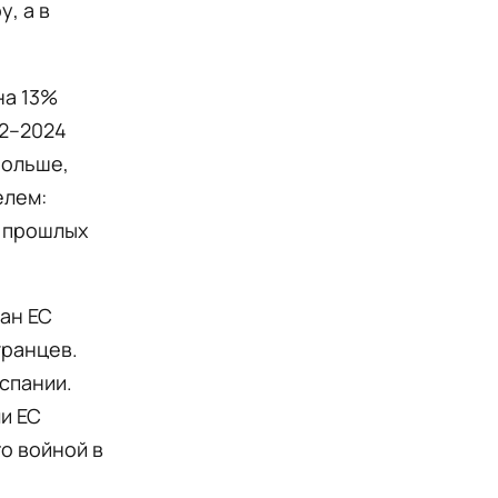
, а в
на 13%
22–2024
больше,
елем:
и прошлых
ан ЕС
транцев.
спании.
и ЕС
о войной в