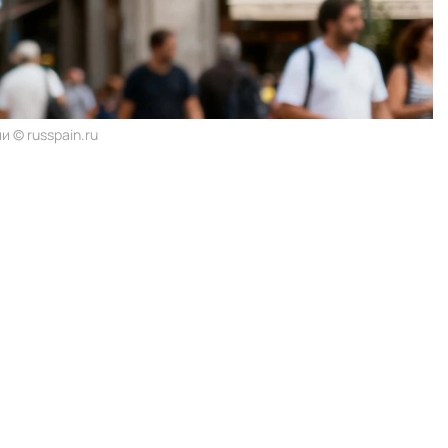
 © russpain.ru