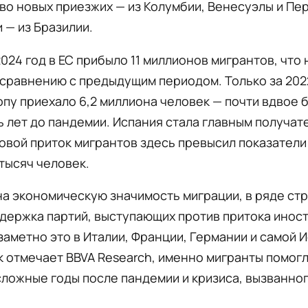
о новых приезжих — из Колумбии, Венесуэлы и Перу
 — из Бразилии.
2024 год в ЕС прибыло 11 миллионов мигрантов, что 
 сравнению с предыдущим периодом. Только за 20
опу приехало 6,2 миллиона человек — почти вдвое 
ь лет до пандемии. Испания стала главным получат
овой приток мигрантов здесь превысил показател
 тысяч человек.
а экономическую значимость миграции, в ряде стр
держка партий, выступающих против притока инос
аметно это в Италии, Франции, Германии и самой И
к отмечает BBVA Research, именно мигранты помогл
ложные годы после пандемии и кризиса, вызванног