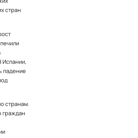
жих
их стран
рост
спечили
а
 Испании,
ь падение
иод
по странам.
о граждан
ии