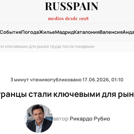
События
Погода
Жилье
Мадрид
Каталония
Валенсия
Анд
али ключевыми для рынка труда после пандемии
3 минут чтения
опубликовано
17.06.2026, 01:10
странцы стали ключевыми для рын
автор
Рикардо Рубио