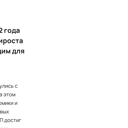
2 года
ироста
щим для
улись с
а этом
омики и
овых
ВП достиг