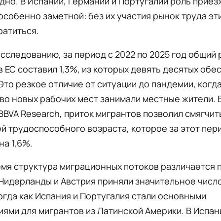
но. В Испании, Германии и Португалии роль приез
особенно заметной: без их участия рынок труда эт
ратиться.
сследованию, за период с 2022 по 2025 год общий 
в ЕС составил 1,3%, из которых девять десятых обе
Это резкое отличие от ситуации до пандемии, когд
о новых рабочих мест занимали местные жители. В
BBVA Research, приток мигрантов позволил смягчит
й трудоспособного возраста, которое за этот пер
на 1,6%.
емя структура миграционных потоков различается 
Нидерланды и Австрия приняли значительное числ
огда как Испания и Португалия стали основными
ями для мигрантов из Латинской Америки. В Испан