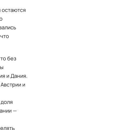
и остаются
о
вались
 что
то без
бы
я и Дания.
 Австрии и
 доля
мании —
делять