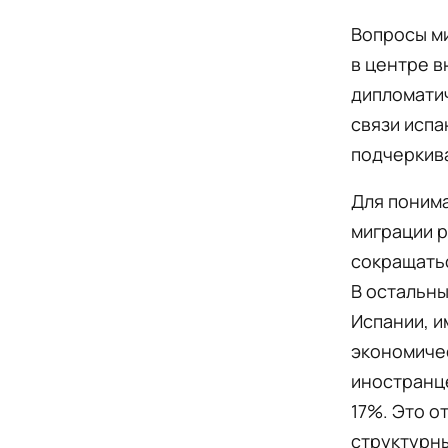
Вопросы ми
в центре в
дипломатич
связи испа
подчеркива
Для понима
миграции р
сокращатьс
В остальны
Испании, и
экономичес
иностранце
17%. Это о
структурны