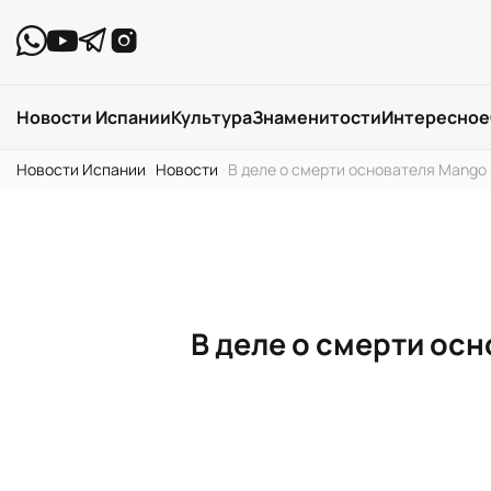
Новости Испании
Культура
Знаменитости
Интересное
Новости Испании
›
Новости
›
В деле о смерти основателя Mango
В деле о смерти ос