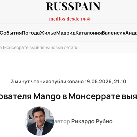
События
Погода
Жилье
Мадрид
Каталония
Валенсия
Анд
 в Монсеррате выявлены новые детали
3 минут чтения
опубликовано
19.05.2026, 21:10
нователя Mango в Монсеррате вы
автор
Рикардо Рубио