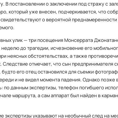
. В постановлении о заключении под стражу с зал
ро, который уже внесен, подчеркивается, что соб
 свидетельствуют о вероятной преднамеренности
емого.
лавных улик — три посещения Монсеррата Джоната
 неделю до трагедии, исчезновение его мобильно
ри неясных обстоятельствах, а также противоречи
. Следствие отмечает, что сын предпринимателя с
 будто его отец остановился для съемки фотографи
ереди и не видел момента падения. Однако позже 
: по данным экспертизы, телефон погибшего испо
ачале маршрута, а сам аппарат был найден в карма
е экспертизы указывают на необычный след на ме