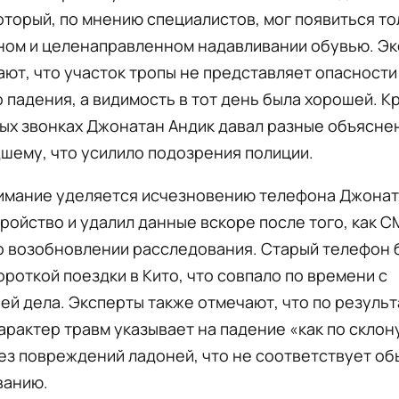
оторый, по мнению специалистов, мог появиться то
ном и целенаправленном надавливании обувью. Э
ют, что участок тропы не представляет опасности
 падения, а видимость в тот день была хорошей. К
ых звонках Джонатан Андик давал разные объясне
шему, что усилило подозрения полиции.
имание уделяется исчезновению телефона Джонат
ройство и удалил данные вскоре после того, как 
о возобновлении расследования. Старый телефон 
ороткой поездки в Кито, что совпало по времени с
ей дела. Эксперты также отмечают, что по резуль
арактер травм указывает на падение «как по склон
ез повреждений ладоней, что не соответствует о
ванию.