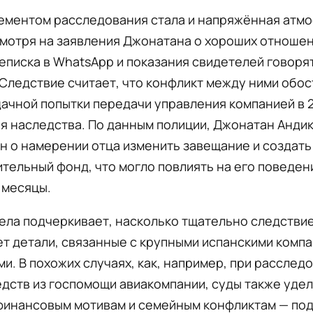
ементом расследования стала и напряжённая атмо
мотря на заявления Джонатана о хороших отношен
еписка в WhatsApp и показания свидетелей говоря
Следствие считает, что конфликт между ними обо
ачной попытки передачи управления компанией в 2
я наследства. По данным полиции, Джонатан Андик
 о намерении отца изменить завещание и создать
тельный фонд, что могло повлиять на его поведен
 месяцы.
ела подчеркивает, насколько тщательно следстви
т детали, связанные с крупными испанскими компа
и. В похожих случаях, как, например, при расслед
дств из госпомощи авиакомпании, суды также уде
финансовым мотивам и семейным конфликтам — по