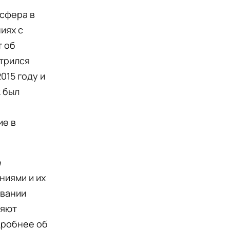
сфера в
иях с
т об
стрился
015 году и
 был
ие в
е
ниями и их
овании
ляют
дробнее об