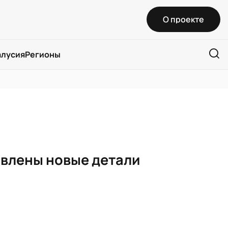
О проекте
алусия
Регионы
явлены новые детали