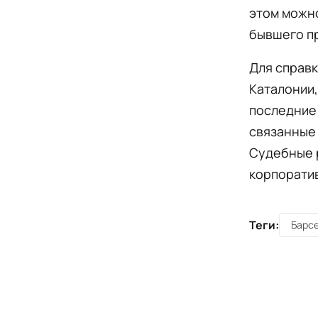
этом можно
бывшего пр
Для справк
Каталонии,
последние 
связанные
Судебные р
корпоратив
Теги:
Барс