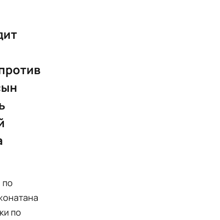
дит
 против
сын
ь
й
а
 по
жонатана
ки по