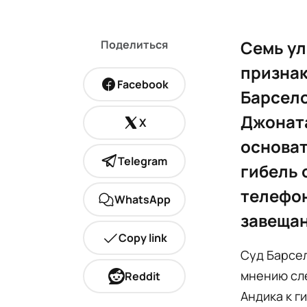
Семь ул
Поделиться
признак
Facebook
Барсело
Джоната
X
основат
Telegram
гибель 
телефон
WhatsApp
завещан
Copy link
Суд Барсел
мнению сл
Reddit
Андика к г