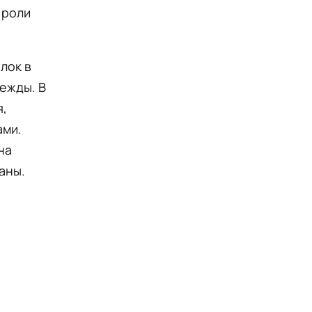
 роли
лок в
дежды. В
я,
ами.
на
аны.