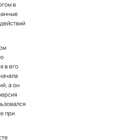
огом в
ранные
 действий
ном
го
я в его
начала
й, а он
версия
льзовался
не при
сте