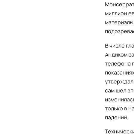
Монсеррату
миллион ев
материалы
подозрева
В числе г
Андиком за
телефона п
показаниях
утверждал,
сам шел вп
изменилась
только в н
падении.
Технически