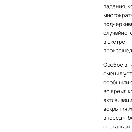
падения, к
многократ
подчеркива
случайного
в экстренн
произошед
Особое вн
сменил уст
сообщили 
во время к
активизаци
вскрытия х
вперед», б
соскальзы