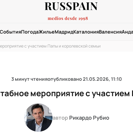
События
Погода
Жилье
Мадрид
Каталония
Валенсия
Анд
ероприятие с участием Папы и королевской семьи
3 минут чтения
опубликовано
21.05.2026, 11:10
штабное мероприятие с участием 
автор
Рикардо Рубио