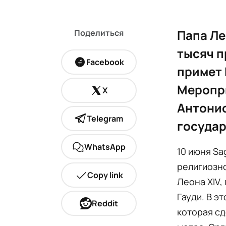
Папа Ле
Поделиться
тысяч п
Facebook
примет 
Меропри
X
Антонио
Telegram
государ
WhatsApp
10 июня Sa
религиозно
Copy link
Леона XIV,
Гауди. В э
Reddit
которая сд