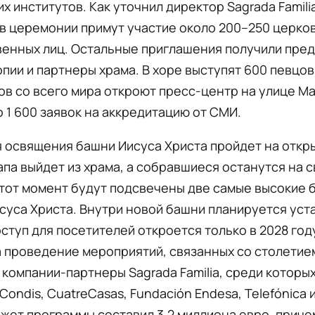
х институтов. Как уточнил директор Sagrada Famili
в церемонии примут участие около 200–250 церко
венных лиц. Остальные приглашения получили пре
пии и партнеры храма. В хоре выступят 600 певцов,
в со всего мира откроют пресс-центр на улице М
 1 600 заявок на аккредитацию от СМИ.
 освящения башни Иисуса Христа пройдет на откр
апа выйдет из храма, а собравшиеся останутся на 
этот момент будут подсвечены две самые высокие 
суса Христа. Внутри новой башни планируется уст
оступ для посетителей откроется только в 2028 год
 проведение мероприятий, связанных со столетием
компании-партнеры Sagrada Familia, среди которы
Condis, CuatreCasas, Fundación Endesa, Telefónica и
жет программы составил 3,2 миллиона евро, приче