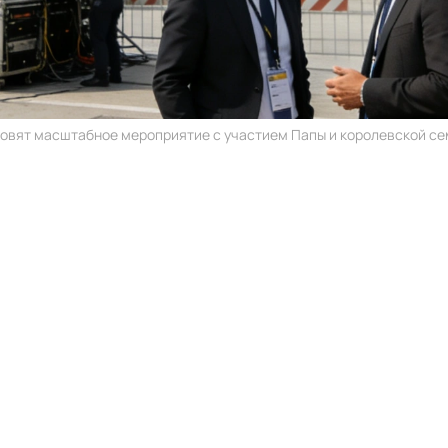
овят масштабное мероприятие с участием Папы и королевской сем