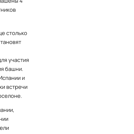
лашены 4
тников
еще столько
становят
для участия
ия башни.
Испании и
ки встречи
рселоне.
ании,
нии
тели