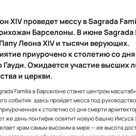
он XIV проведет мессу в Sagrada Fami
рихожан Барселоны. В июне Sagrada 
Папу Леона XIV и тысячи верующих.
ятие приурочено к столетию со дня
 Гауди. Ожидается участие высших 
ства и церкви.
grada Familia в Барселоне станет центром масштаб
го события: здесь пройдет месса под руководств
 приуроченная к столетию со дня смерти архитект
тот же день понтифик освятит новую башню Иисуса 
елает храм самым высоким в мире — ее высота дост