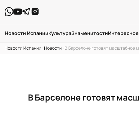
Новости Испании
Культура
Знаменитости
Интересное
Новости Испании
›
Новости
›
В Барселоне готовят масштабное м
В Барселоне готовят мас