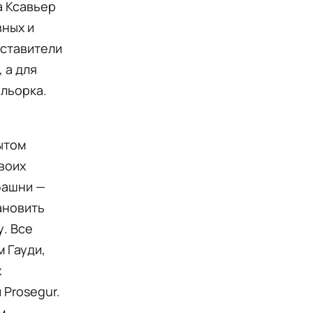
a Ксавьер
вных и
дставители
 а для
альорка.
ытом
своих
башни —
ановить
у. Все
 Гауди,
х
 Prosegur.
м