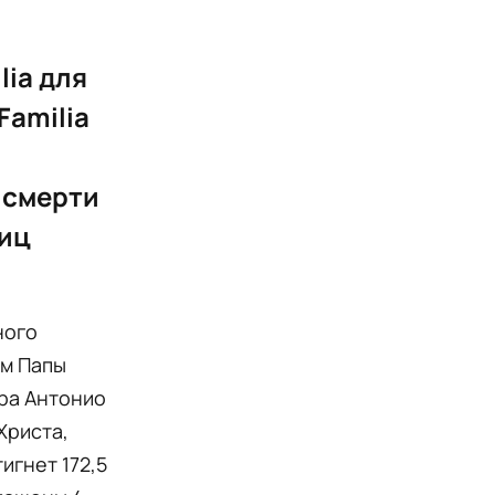
lia для
Familia
 смерти
лиц
ного
ом Папы
ора Антонио
Христа,
игнет 172,5