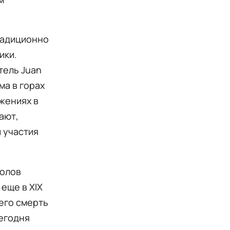
радиционно
ики.
тель Juan
ма в горах
жениях в
ают,
 участия
волов
еще в XIX
 его смерть
Сегодня