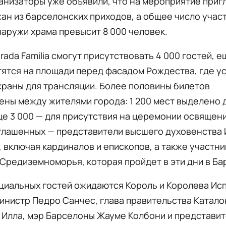
анизаторы уже объявили, что на мероприятие приг
ан из барселонских приходов, а общее число учас
наружи храма превысит 8 000 человек.
rada Familia смогут присутствовать 4 000 гостей, 
ятся на площади перед фасадом Рождества, где у
раны для трансляции. Более половины билетов
ны между жителями города: 1 200 мест выделено 
ще 3 000 — для присутствия на церемонии освящен
глашенных — представители высшего духовенства 
 включая кардиналов и епископов, а также участни
Средиземноморья, которая пройдет в эти дни в Ба
циальных гостей ожидаются Король и Королева Исп
инистр Педро Санчес, глава правительства Катало
 Илла, мэр Барселоны Жауме Колбони и представи