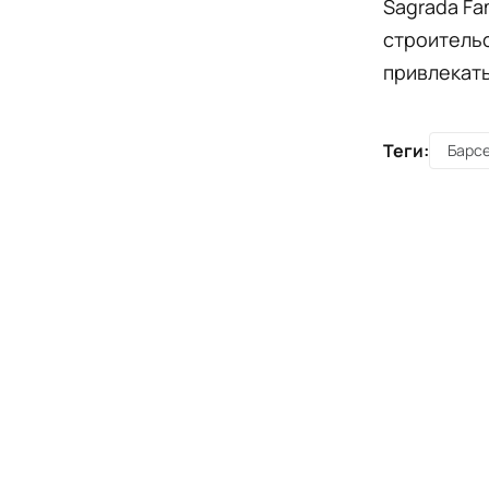
Sagrada Fa
строитель
привлекать
Теги:
Барс