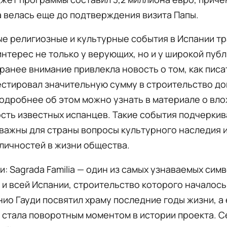
 велась еще до подтверждения визита Папы.
е религиозные и культурные события в Испании т
нтерес не только у верующих, но и у широкой публ
ранее внимание привлекла новость о том, как писа
вестировал значительную сумму в строительство до
одробнее об этом можно узнать в материале о вло
ть известных испанцев. Такие события подчеркив
важны для страны вопросы культурного наследия и
личностей в жизни общества.
и: Sagrada Familia — один из самых узнаваемых сим
и всей Испании, строительство которого началось 
нио Гауди посвятил храму последние годы жизни, а
у стала поворотным моментом в истории проекта. 