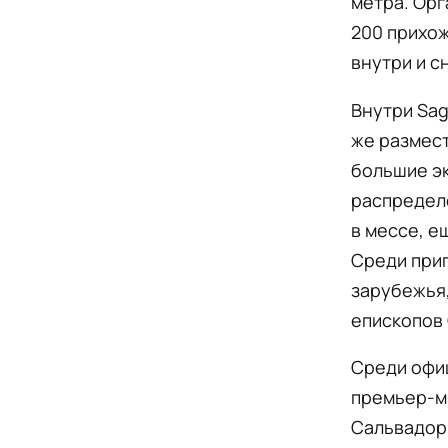
метра. Орг
200 прихож
внутри и с
Внутри Sag
же размест
большие эк
распределе
в мессе, е
Среди при
зарубежья,
епископов 
Среди офи
премьер-м
Сальвадор