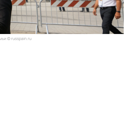
ьи © russpain.ru