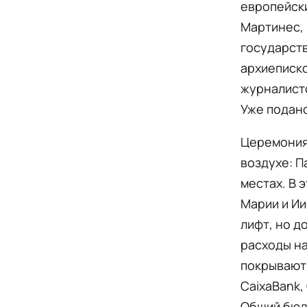
европейски
Мартинес, 
государст
архиеписко
журналисто
Уже подано
Церемония
воздухе: П
местах. В 
Марии и Ии
лифт, но д
расходы на
покрывают 
CaixaBank, 
Общий бюд