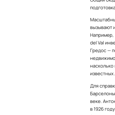
подготовка
Масштабны
вызывают и
Например, 
del Val ин
Гредос — п
недвижимос
насколько 
известных 
Для справк
Барселоны 
веке. Анто
в 1926 год