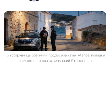
Три сотрудницы обвинили продюсера Xavier Atance, полиция
не исключает новых заявлений © russpain.ru