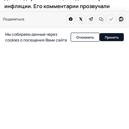
инфляции. Его комментарии прозвучали
после публикации рекордных данных по
Поделиться
потребительским ценам и на фоне военных
действий против Ирана.
Мы собираем данные через
Отклонить
Принять
cookies о посещения Вами сайта
В Вашингтоне президент США Дональд Трамп
неожиданно высказался в поддержку роста инфляции,
комментируя свежие данные по потребительским
ценам. По информации CNBC, годовой уровень
инфляции в стране достиг 4,2% — это максимум за
последние три года. На вопрос журналистов о
беспокойстве по поводу ускорения роста цен Трамп
ответил, что считает эти показатели положительными,
и выразил уверенность, что инфляция резко снизится
после завершения военной операции против Ирана.