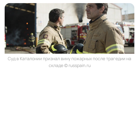
Суд в Каталонии признал вину пожарных после трагедии на
складе © russpain.ru