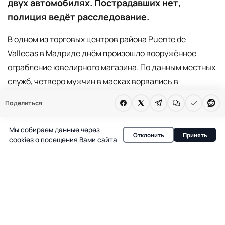
двух автомобилях. Пострадавших нет,
полиция ведёт расследование.
В одном из торговых центров района Puente de
Vallecas в Мадриде днём произошло вооружённое
ограбление ювелирного магазина. По данным местных
служб, четверо мужчин в масках ворвались в
помещение около 14:30, разбили витрины тяжёлыми
Поделиться
инструментами и за считанные минуты забрали
украшения с полок. Для транспортировки похищенного
Мы собираем данные через
Отклонить
Принять
использовались большие хозяйственные сумки,
cookies о посещения Вами сайта
похожие на те, что применяются в супермаркетах.
Свидетели утверждают, что у нападавших были
огнестрельные оружия, которыми они угрожали
сотруднице магазина. Несмотря на это, ни персонал,
ни посетители не пострадали. Одна женщина