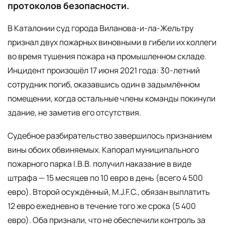
протоколов безопасности.
В Каталонии суд города Виланова-и-ла-Жельтру
признал двух пожарных виновными в гибели их коллеги
во время тушения пожара на промышленном складе.
Инцидент произошёл 17 июня 2021 года: 30-летний
сотрудник погиб, оказавшись один в задымлённом
помещении, когда остальные члены команды покинули
здание, не заметив его отсутствия.
Судебное разбирательство завершилось признанием
вины обоих обвиняемых. Капорал муниципального
пожарного парка I.B.B. получил наказание в виде
штрафа — 15 месяцев по 10 евро в день (всего 4 500
евро). Второй осуждённый, M.J.F.C., обязан выплатить
12 евро ежедневно в течение того же срока (5 400
евро). Оба признали, что не обеспечили контроль за