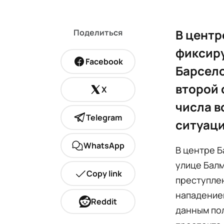
В центр
Поделиться
фиксиру
Facebook
Барсело
второй 
X
числа в
Telegram
ситуаци
WhatsApp
В центре 
улице Балм
Copy link
преступле
нападение
Reddit
данным пол