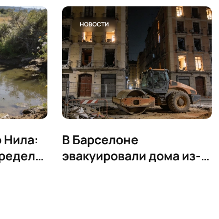
НОВОСТИ
 Нила:
В Барселоне
пределы
эвакуировали дома из-
за вибраций от работ
Adif