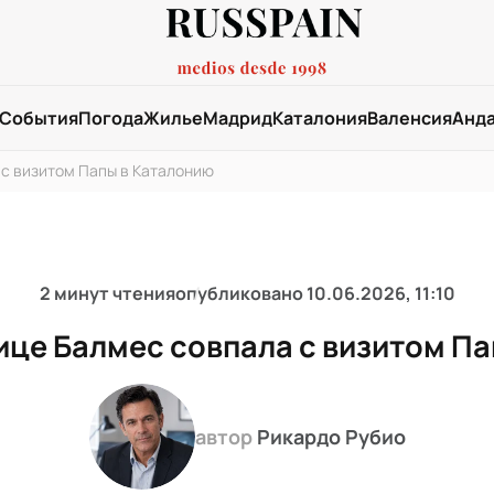
События
Погода
Жилье
Мадрид
Каталония
Валенсия
Анд
 с визитом Папы в Каталонию
2 минут чтения
опубликовано
10.06.2026, 11:10
ице Балмес совпала с визитом П
автор
Рикардо Рубио