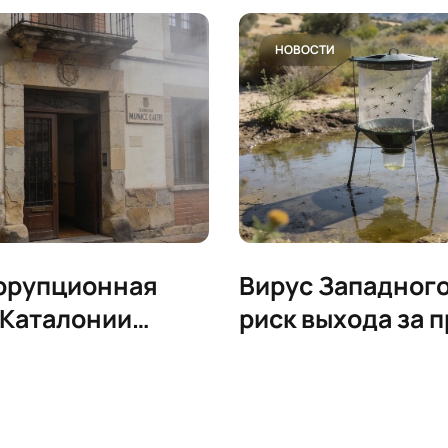
НОВОСТИ
ррупционная
Вирус Западного
 Каталонии
риск выхода за 
ит найм дочери
Андалусии
 полицию