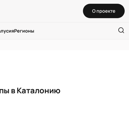
О проекте
алусия
Регионы
апы в Каталонию