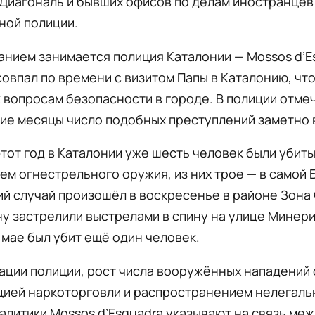
Диагональ и бывших офисов по делам иностранцев
ной полиции.
нием занимается полиция Каталонии — Mossos d’E
овпал по времени с визитом Папы в Каталонию, чт
 вопросам безопасности в городе. В полиции отмеч
ние месяцы число подобных преступлений заметно 
этот год в Каталонии уже шесть человек были убиты
м огнестрельного оружия, из них трое — в самой 
й случай произошёл в воскресенье в районе Зона 
у застрелили выстрелами в спину на улице Минери
 мае был убит ещё один человек.
ации полиции, рост числа вооружённых нападений
цией наркоторговли и распространением нелегаль
алитики Mossos d’Esquadra указывают на связь ме