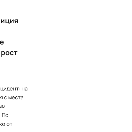
лиция
е
 рост
цидент: на
я с места
ым
 По
ко от