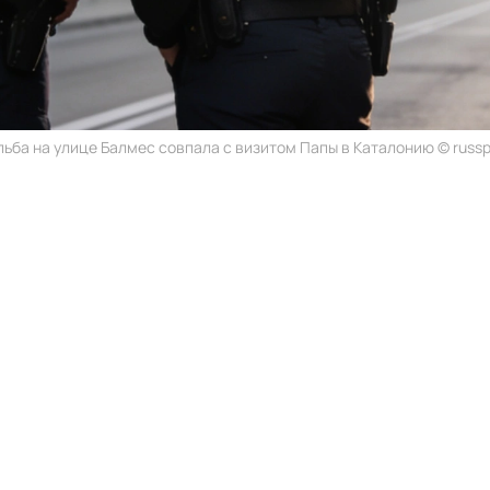
ьба на улице Балмес совпала с визитом Папы в Каталонию © russp