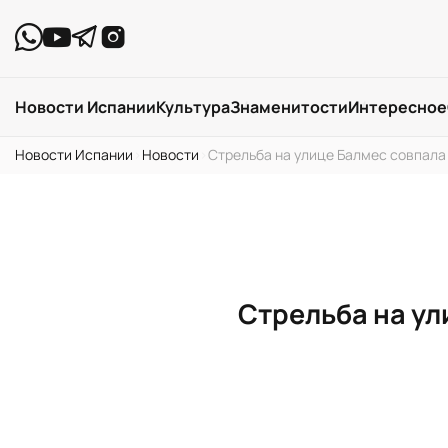
Новости Испании
Культура
Знаменитости
Интересное
Новости Испании
›
Новости
›
Стрельба на улице Балмес совпала
Стрельба на ул