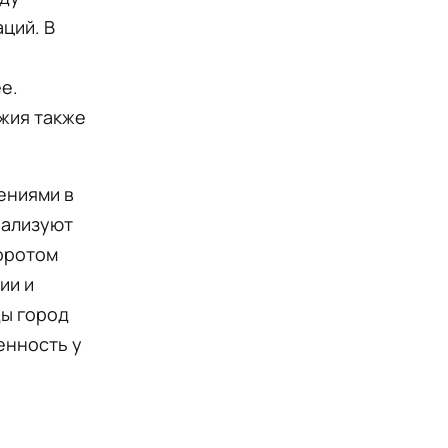
ций. В
е.
жия также
ениями в
еализуют
оротом
ии и
ды город
енность у