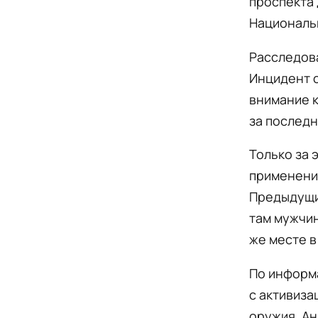
проспекта 
Националь
Расследова
Инцидент с
внимание к
за послед
Только за 
применение
Предыдущи
там мужчин
же месте в
По информ
с активиза
оружия. Ан