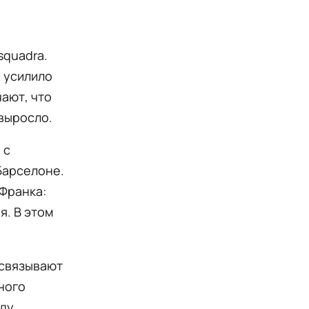
squadra.
о усилило
ают, что
выросло.
 с
Барселоне.
Франка:
я. В этом
 связывают
ного
жду