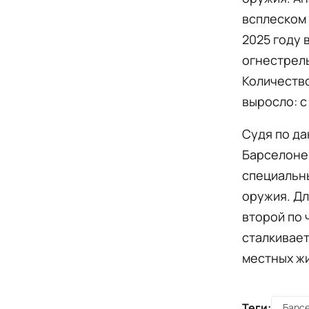
всплеском 
2025 году 
огнестрель
Количеств
выросло: с
Судя по да
Барселоне 
специальн
оружия. Дл
второй по 
сталкивает
местных жи
Теги:
Барс