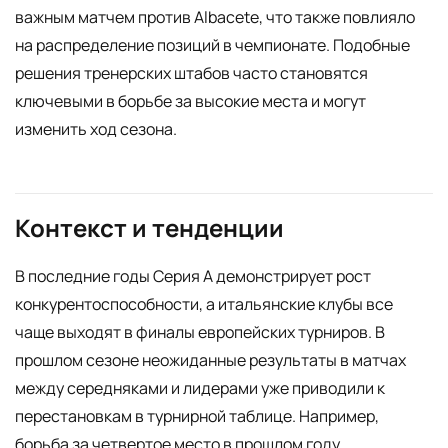
важным матчем против Albacete, что также повлияло
на распределение позиций в чемпионате. Подобные
решения тренерских штабов часто становятся
ключевыми в борьбе за высокие места и могут
изменить ход сезона.
Контекст и тенденции
В последние годы Серия А демонстрирует рост
конкурентоспособности, а итальянские клубы все
чаще выходят в финалы европейских турниров. В
прошлом сезоне неожиданные результаты в матчах
между середняками и лидерами уже приводили к
перестановкам в турнирной таблице. Например,
борьба за четвертое место в прошлом году