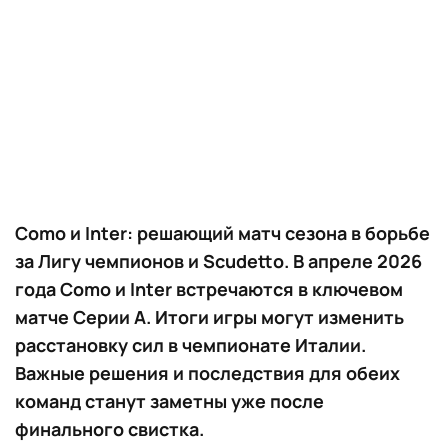
Como и Inter: решающий матч сезона в борьбе
за Лигу чемпионов и Scudetto. В апреле 2026
года Como и Inter встречаются в ключевом
матче Серии А. Итоги игры могут изменить
расстановку сил в чемпионате Италии.
Важные решения и последствия для обеих
команд станут заметны уже после
финального свистка.