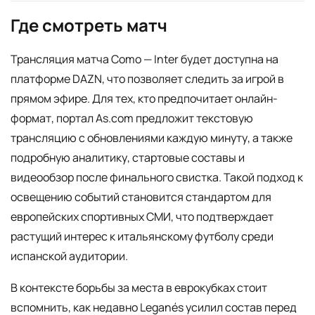
Где смотреть матч
Трансляция матча Como — Inter будет доступна на
платформе DAZN, что позволяет следить за игрой в
прямом эфире. Для тех, кто предпочитает онлайн-
формат, портал As.com предложит текстовую
трансляцию с обновлениями каждую минуту, а также
подробную аналитику, стартовые составы и
видеообзор после финального свистка. Такой подход к
освещению событий становится стандартом для
европейских спортивных СМИ, что подтверждает
растущий интерес к итальянскому футболу среди
испанской аудитории.
В контексте борьбы за места в еврокубках стоит
вспомнить, как недавно Leganés усилил состав перед