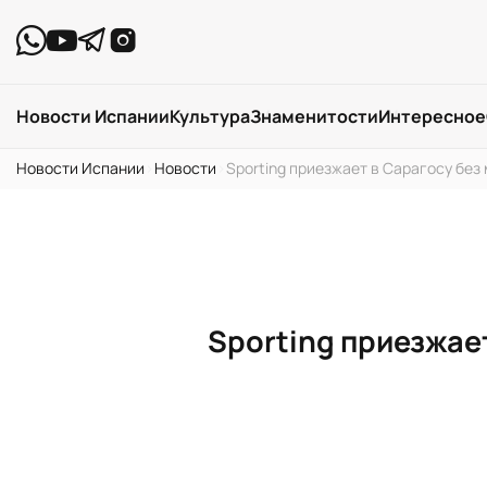
Новости Испании
Культура
Знаменитости
Интересное
Новости Испании
›
Новости
›
Sporting приезжает в Сарагосу бе
Sporting приезжае