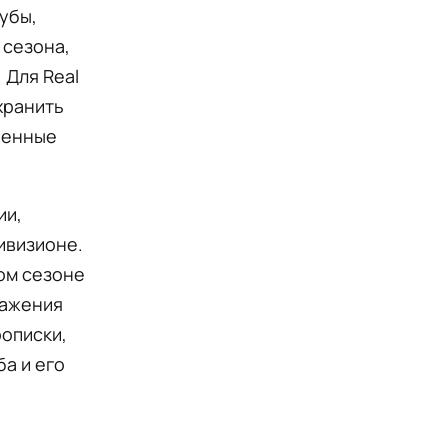
убы,
 сезона,
 Для Real
хранить
ченные
ии,
ивизионе.
том сезоне
ражения
рописки,
а и его