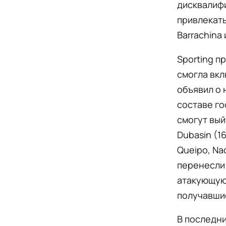
дисквалифи
привлекать
Barrachina 
Sporting п
смогла вкл
объявил о 
составе го
смогут вый
Dubasin (16
Queipo, Na
перенесли 
атакующую 
получавши
В последни