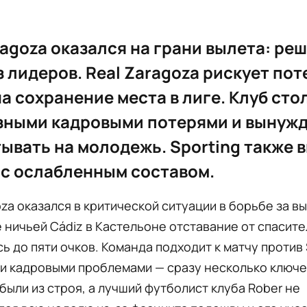
ragoza оказался на грани вылета: р
з лидеров. Real Zaragoza рискует пот
а сохранение места в лиге. Клуб сто
зными кадровыми потерями и вынуж
ывать на молодежь. Sporting также 
 с ослабленным составом.
oza оказался в критической ситуации в борьбе за в
е ничьей Cádiz в Кастельоне отставание от спасит
ь до пяти очков. Команда подходит к матчу против 
и кадровыми проблемами — сразу несколько ключ
были из строя, а лучший футболист клуба Rober не