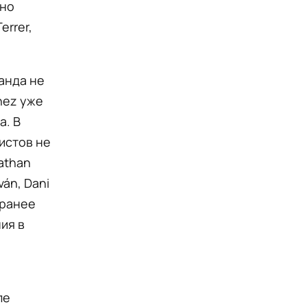
вно
errer,
анда не
nez уже
а. В
истов не
athan
ván, Dani
 ранее
ия в
о
ле