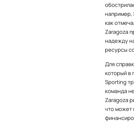
обострилас
например, 
как отмеча
Zaragoza п
надежду н
ресурсы со
Для справк
который в 
Sporting т
команда не
Zaragoza р
что может 
финансиро