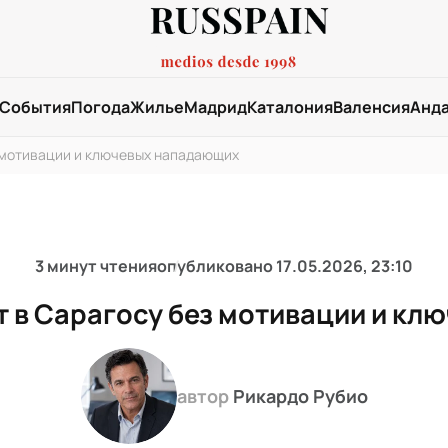
События
Погода
Жилье
Мадрид
Каталония
Валенсия
Анд
з мотивации и ключевых нападающих
3 минут чтения
опубликовано
17.05.2026, 23:10
т в Сарагосу без мотивации и к
автор
Рикардо Рубио