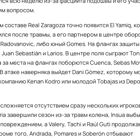
ся всю неделю из-за фасциита подошвы и его учас
им вопросом.
м составе Real Zaragoza точно появится El Yamiq, к
лся после травмы, а его партнером в центре обо
 Radovanovic, либо юный Gomes. На флангах защиты
Juan Sebastián и Larios. В центре поля сыграют Ton
 а за места на флангах поборются Cuenca, Sebas Moya
 В атаке наверняка выйдет Dani Gómez, которому м
компанию Kenan Kodro или молодой Tobajas из Depo
сложняется отсутствием сразу нескольких игроков
iria завершили сезон из-за травм колена, Insua выбы
овреждением, а Valery, Tachi и Raúl Guti продолж
роме того, Andrada, Pomares и Soberón отбывают