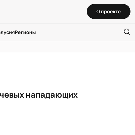
О проекте
алусия
Регионы
лючевых нападающих