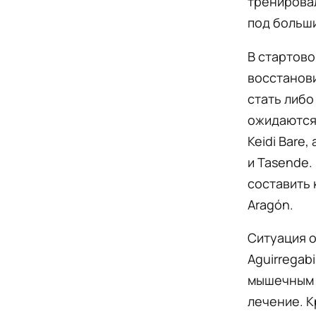
тренировал
под больш
В стартово
восстанови
стать либо
ожидаются 
Keidi Bare,
и Tasende.
составить 
Aragón.
Ситуация о
Aguirregab
мышечным п
лечение. К