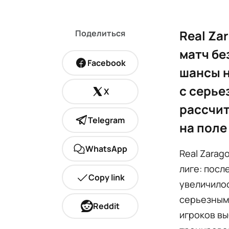
Real Za
Поделиться
матч бе
Facebook
шансы н
с серье
X
рассчит
Telegram
на поле
WhatsApp
Real Zarag
лиге: посл
Copy link
увеличилос
серьезным
Reddit
игроков вы