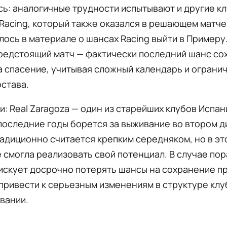
ь: аналогичные трудности испытывают и другие кл
Racing, который также оказался в решающем матче
лось в материале о шансах Racing выйти в Примеру.
редстоящий матч — фактически последний шанс со
а спасение, учитывая сложный календарь и ограни
става.
и: Real Zaragoza — один из старейших клубов Испан
последние годы борется за выживание во втором д
радиционно считается крепким середняком, но в э
 смогла реализовать свой потенциал. В случае по
искует досрочно потерять шансы на сохранение п
привести к серьезным изменениям в структуре клуб
вании.