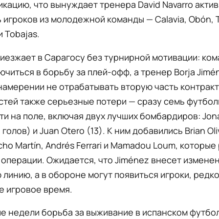
кацию, что вынуждает тренера David Navarro акти
 игроков из молодежной команды — Calavia, Obón, T
и Tobajas.
риезжает в Сарагосу без турнирной мотивации: ком
ючиться в борьбу за плей-офф, а тренер Borja Jimé
намерении не отрабатывать вторую часть контракт
стей также серьезные потери — сразу семь футбол
ти на поле, включая двух лучших бомбардиров: Jon
 голов) и Juan Otero (13). К ним добавились Brian Oli
cho Martín, Andrés Ferrari и Mamadou Loum, которые
операции. Ожидается, что Jiménez внесет изменен
линию, а в обороне могут появиться игроки, редк
е игровое время.
е недели борьба за выживание в испанском футбо