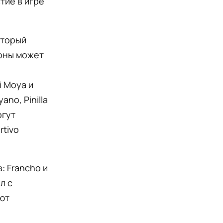
тие в игре
оторый
роны может
i Moya и
no, Pinilla
огут
rtivo
: Francho и
л с
ают