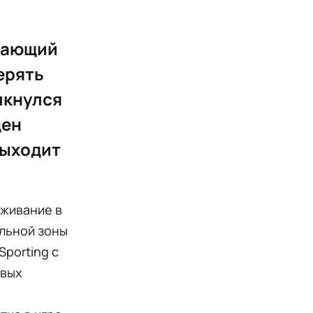
ешающий
ерять
лкнулся
ден
выходит
ыживание в
ельной зоны
Sporting с
евых