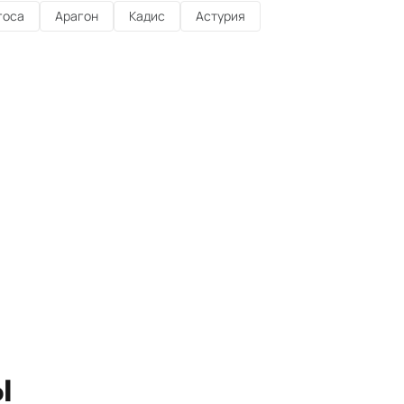
госа
Арагон
Кадис
Астурия
ы