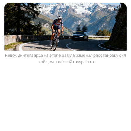
Рывок Вингегаарда на этапе в Пила изменил расстановку сил
в общем зачёте © russpain.ru