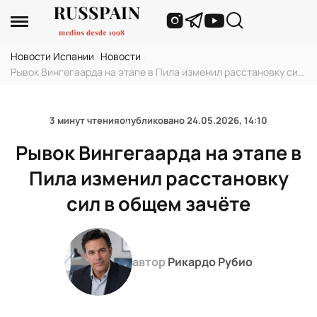
Новости Испании
›
Новости
›
Рывок Вингегаарда на этапе в Пила изменил расстановку сил
в общем зачёте
3 минут чтения
опубликовано
24.05.2026, 14:10
Рывок Вингегаарда на этапе в
Пила изменил расстановку
сил в общем зачёте
автор
Рикардо Рубио