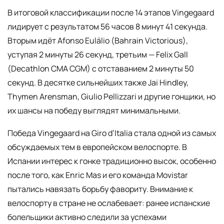
В итоговой классификации после 14 этапов Vingegaard
лидирует с результатом 56 часов 8 минут 41 секунда.
Вторым идёт Afonso Eulálio (Bahrain Victorious),
уступая 2 минуты 26 секунд, третьим — Felix Gall
(Decathlon CMA CGM) с отставанием 2 минуты 50
секунд. В десятке сильнейших также Jai Hindley,
Thymen Arensman, Giulio Pellizzari и другие гонщики, но
их шансы на победу выглядят минимальными.
Победа Vingegaard на Giro d’Italia стала одной из самых
обсуждаемых тем в европейском велоспорте. В
Испании интерес к гонке традиционно высок, особенно
после того, как Enric Mas и его команда Movistar
пытались навязать борьбу фавориту. Внимание к
велоспорту в стране не ослабевает: ранее испанские
болельщики активно следили за успехами