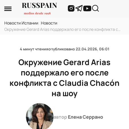
Новости Испании
›
Новости
›
Окружение Gerard Arias поддержало его после конфликта с
Claudia Chacón на шоу
4 минут чтения
опубликовано
22.04.2026, 06:01
Окружение Gerard Arias
поддержало его после
конфликта с Claudia Chacón
на шоу
автор
Елена Серрано