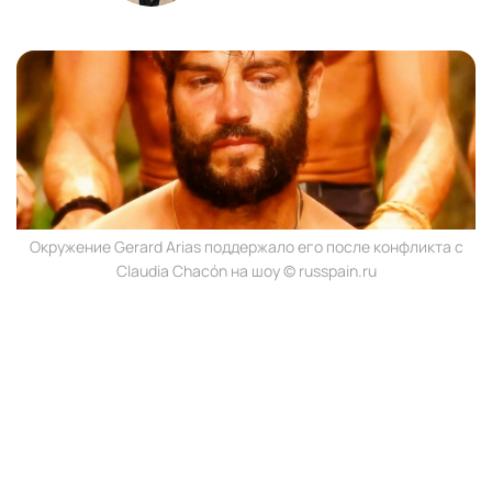
Окружение Gerard Arias поддержало его после конфликта с
Claudia Chacón на шоу © russpain.ru