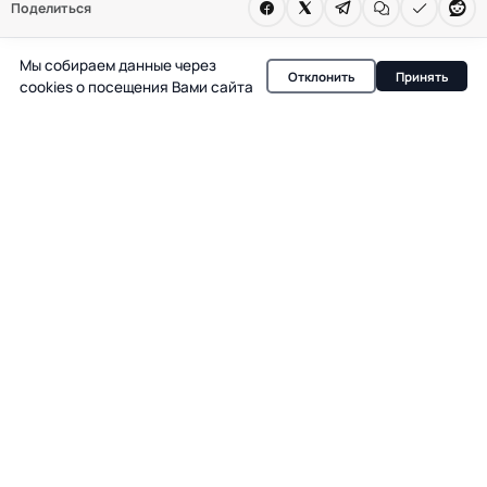
Поделиться
себе знать. Новый виток осложнений стал
поводом для обсуждений в медийной среде.
Мы собираем данные через
Отклонить
Принять
cookies о посещения Вами сайта
В испанской светской хронике вновь обсуждают
Лидию Лосано — на этот раз поводом стал
неожиданный поворот в истории болезни её супруга
Чарли. После долгих месяцев госпитализаций и
сложного восстановления, пара столкнулась с новым
обострением: инфекция, которая уже однажды
изменила их привычную жизнь, вернулась и вновь
поставила под вопрос стабильность состояния Чарли.
Как отмечает Divinity, именно этот момент стал для
Лидии настоящим испытанием — и не только с
медицинской точки зрения.