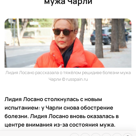
мужа Чарли
Лидия Лосано рассказала о тяжёлом рецидиве болезни мужа
Чарли © russpain.ru
Лидия Лосано столкнулась с новым
испытанием: у Чарли снова обострение
болезни. Лидия Лосано вновь оказалась в
центре внимания из-за состояния мужа.
После месяцев борьбы болезнь Чарли дала о