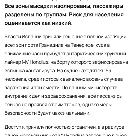
Все зоны высадки изолированы, пассажиры
разделены по группам. Риск для населения
оценивается как низкий.
Власти Испании приняли решение о полной изоляции
всех зон порта Гранадила на Тенерифе, куда в
ближайшие часы прибудет антарктический круизный
лайнер MV Hondius, на борту которого зафиксирована
вспышка хантавируса. На судне находятся 153
человека, среди которых выявлено восемь случаев
заражения и три смерти. По данным министерств
внутренних дел и здравоохранения, все пассажиры
сейчас не проявляют симптомов, однако меры
безопасности будут максимальными.
Доступ к причалу полностью ограничен, а в радиусе
одной морской мили от MV Hondius запрещено любое