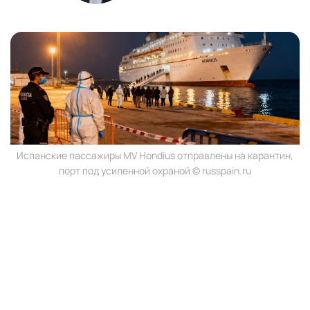
Испанские пассажиры MV Hondius отправлены на карантин,
порт под усиленной охраной © russpain.ru