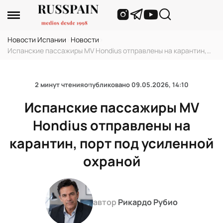
Новости Испании
›
Новости
›
Испанские пассажиры MV Hondius отправлены на карантин,
порт под усиленной охраной
2 минут чтения
опубликовано
09.05.2026, 14:10
Испанские пассажиры MV
Hondius отправлены на
карантин, порт под усиленной
охраной
автор
Рикардо Рубио