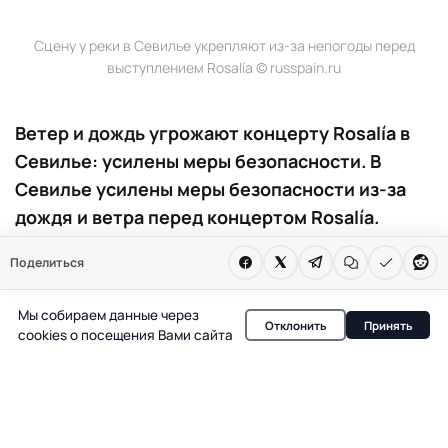
Сцену у реки в Севилье укрепляют из-за непогоды перед
выступлением Rosalía © russpain.ru
Ветер и дождь угрожают концерту Rosalía в
Севилье: усилены меры безопасности. В
Севилье усилены меры безопасности из-за
дождя и ветра перед концертом Rosalía.
Организаторы не отменяют шоу, несмотря на
Поделиться
погодные риски. Вход на мероприятие
ограничен, а район у реки перекрыт.
Мы собираем данные через
Отклонить
Принять
cookies о посещения Вами сайта
В Севилье утром субботы начались усиленные
приготовления к концерту Rosalía, который должен
пройти на открытой площадке у реки Гвадалквивир.
Сильный ветер до 25 км/ч и периодические дожди