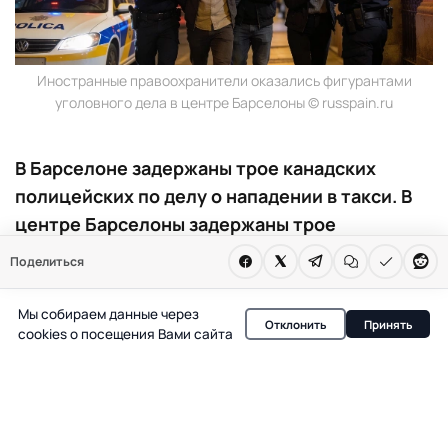
Иностранные правоохранители оказались фигурантами
уголовного дела в центре Барселоны © russpain.ru
В Барселоне задержаны трое канадских
полицейских по делу о нападении в такси. В
центре Барселоны задержаны трое
полицейских из Канады. Их подозревают в
Поделиться
нападении на женщину в такси. Один из них до
сих пор находится под стражей,
Мы собираем данные через
Отклонить
Принять
расследование продолжается.
cookies о посещения Вами сайта
В центре Барселоны задержаны трое граждан Канады,
которые, по данным полиции, являются действующими
сотрудниками правоохранительных органов своей