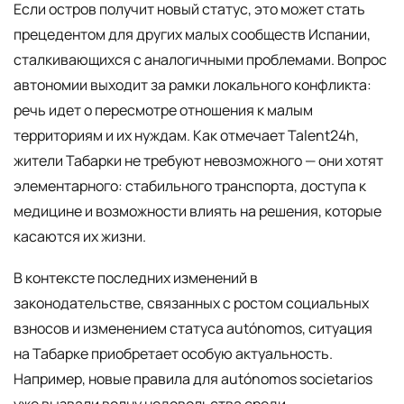
Если остров получит новый статус, это может стать
прецедентом для других малых сообществ Испании,
сталкивающихся с аналогичными проблемами. Вопрос
автономии выходит за рамки локального конфликта:
речь идет о пересмотре отношения к малым
территориям и их нуждам. Как отмечает Talent24h,
жители Табарки не требуют невозможного — они хотят
элементарного: стабильного транспорта, доступа к
медицине и возможности влиять на решения, которые
касаются их жизни.
В контексте последних изменений в
законодательстве, связанных с ростом социальных
взносов и изменением статуса autónomos, ситуация
на Табарке приобретает особую актуальность.
Например, новые правила для autónomos societarios
уже вызвали волну недовольства среди