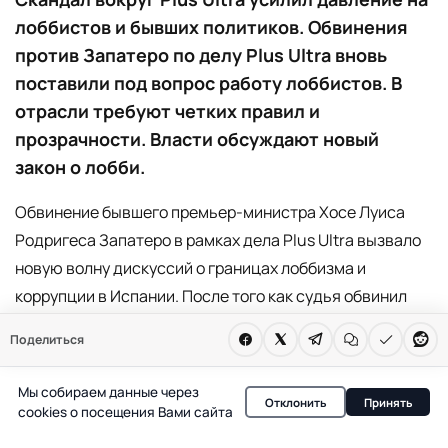
лоббистов и бывших политиков. Обвинения
против Запатеро по делу Plus Ultra вновь
поставили под вопрос работу лоббистов. В
отрасли требуют четких правил и
прозрачности. Власти обсуждают новый
закон о лобби.
Обвинение бывшего премьер-министра Хосе Луиса
Родригеса Запатеро в рамках дела Plus Ultra вызвало
новую волну дискуссий о границах лоббизма и
коррупции в Испании. После того как судья обвинил
экс-главу правительства в возможном трафике
Поделиться
влияния, представители отрасли публично заявили:
лоббизм не равен коррупции, а деятельность
Мы собираем данные через
Отклонить
Принять
консультантов требует четкой законодательной базы.
cookies о посещения Вами сайта