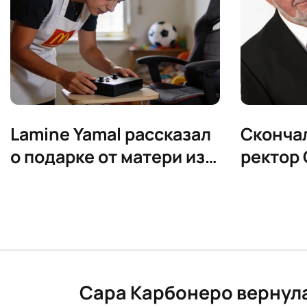
Lamine Yamal рассказал
Сконча
о подарке от матери из
ректор 
McDonald’s
Фамили
Сара Карбонеро вернула