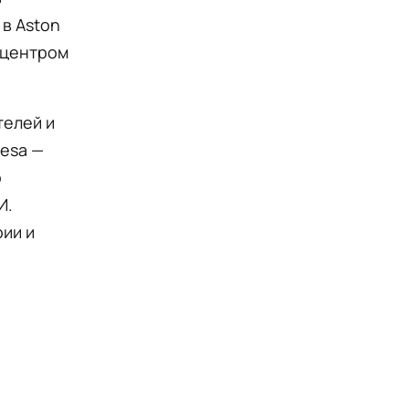
в Aston
 центром
телей и
desa —
о
И.
ии и