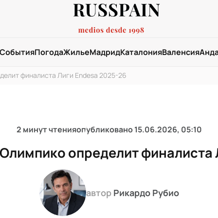
События
Погода
Жилье
Мадрид
Каталония
Валенсия
Анд
делит финалиста Лиги Endesa 2025-26
2 минут чтения
опубликовано
15.06.2026, 05:10
 Олимпико определит финалиста 
автор
Рикардо Рубио