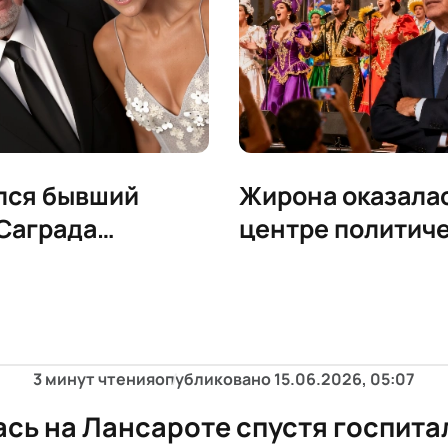
лся бывший
Жирона оказалас
Саграда
центре политич
я Ллуис Бонет
нестабильности
выборами
3 минут чтения
опубликовано
15.06.2026, 05:07
сь на Лансароте спустя госпита