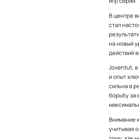
игр серии.
В центре в
стал насто
результати
на новый у
действий в
Joventut, 
и опыт клю
сильна в р
борьбу за 
максималь
Внимание к
учитывая о
тому, как 