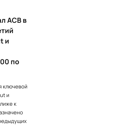
ал ACB в
етий
t и
:00 по
я ключевой
ut и
ближе к
назначено
предыдущих