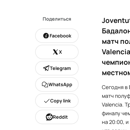
Joventu
Поделиться
Бадалон
Facebook
матч по
Valenci
X
чемпион
Telegram
местном
WhatsApp
Сегодня в 
матч полуф
Copy link
Valencia. 
финалу чем
Reddit
на 20:00, 