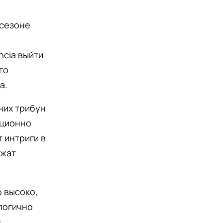
 сезоне
ncia выйти
го
а.
них трибун
иционно
 интриги в
ожат
 высоко,
логично
в