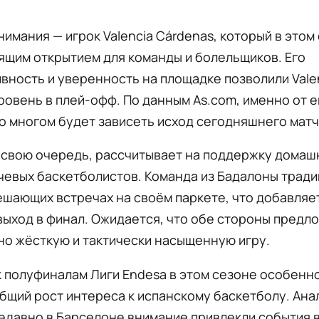
нимания — игрок Valencia Cárdenas, который в этом
ящим открытием для команды и болельщиков. Его
вность и уверенность на площадке позволили Vale
ровень в плей-офф. По данным As.com, именно от е
о многом будет зависеть исход сегодняшнего матч
в свою очередь, рассчитывает на поддержку домаш
чевых баскетболистов. Команда из Бадалоны трад
ешающих встречах на своём паркете, что добавляет
выход в финал. Ожидается, что обе стороны предл
но жёсткую и тактически насыщенную игру.
 полуфиналам Лиги Endesa в этом сезоне особенно
бщий рост интереса к испанскому баскетболу. Ана
недавно в Барселоне внимание привлекли события 