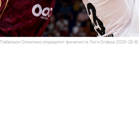
 Пабельон Олимпико определит финалиста Лиги Endesa 2025-26 © r