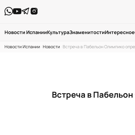
Новости Испании
Культура
Знаменитости
Интересное
Новости Испании
›
Новости
›
Встреча в Пабельон Олимпико опре
Встреча в Пабельон