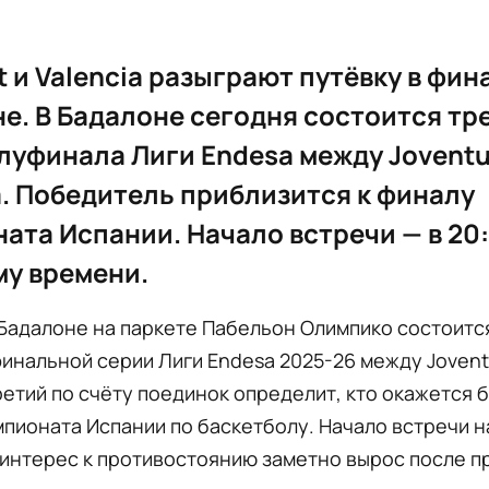
t и Valencia разыграют путёвку в фин
е. В Бадалоне сегодня состоится тр
луфинала Лиги Endesa между Joventu
a. Победитель приблизится к финалу
ата Испании. Начало встречи — в 20
у времени.
Бадалоне на паркете Пабельон Олимпико состоитс
инальной серии Лиги Endesa 2025-26 между Jovent
Третий по счёту поединок определит, кто окажется 
пионата Испании по баскетболу. Начало встречи 
и интерес к противостоянию заметно вырос после 