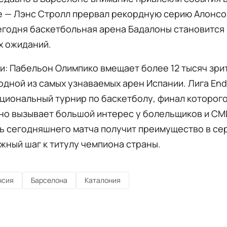
 — Лэнс Стролл прервал рекордную серию Алонсо 
сегодня баскетбольная арена Бадалоны становится
х ожиданий.
и: Пабельон Олимпико вмещает более 12 тысяч зри
одной из самых узнаваемых арен Испании. Лига En
циональный турнир по баскетболу, финал которог
но вызывает большой интерес у болельщиков и СМ
ь сегодняшнего матча получит преимущество в сер
жный шаг к титулу чемпиона страны.
нсия
Барселона
Каталония