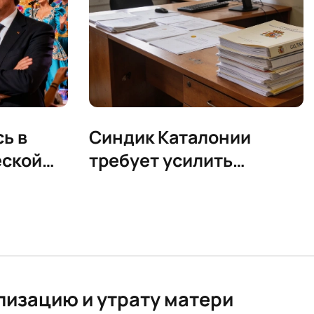
ь в
Синдик Каталонии
еской
требует усилить
 перед
контроль за расходами
и прозрачность
лизацию и утрату матери