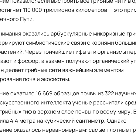
ие показало: если выстроить все грибные нити в 
остигнет 110 000 триллионов километров — это пр
ечного Пути.
нимания оказались арбускулярные микоризные гри
ормируют симбиотические связи с корнями больши
растений. Через тончайшие гифы эти организмы пе
азот и фосфор, а взамен получают органический у
ен делает грибные сети важнейшим элементом
ования почв и экосистем.
ие охватило 16 669 образцов почвы из 322 научных
скусственного интеллекта ученые рассчитали ср
грибных гиф в верхнем слое почвы по всему миру. 
ила 4,4 метра на кубический сантиметр. Однако
ение оказалось неравномерным: самые плотные г