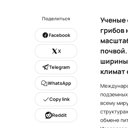
Ученые 
Поделиться
грибов 
Facebook
масштаб
почвой.
X
ширины 
Telegram
климат 
WhatsApp
Междунаро
подземных 
Copy link
всему миру
структурах
Reddit
обмене пи