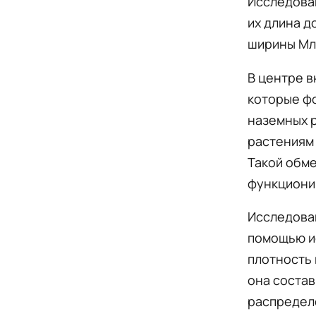
Исследован
их длина д
ширины Мл
В центре в
которые ф
наземных 
растениям 
Такой обм
функционир
Исследован
помощью и
плотность 
она состав
распредел