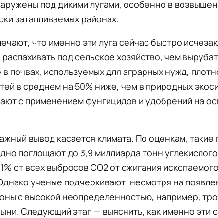
аружены под дикими лугами, особенно в возвышен
ски затапливаемых районах.
ечают, что именно эти луга сейчас быстро исчеза
 распахивать под сельское хозяйство, чем вырубат
 в почвах, используемых для аграрных нужд, плотн
тей в среднем на 50% ниже, чем в природных экос
ают с применением фунгицидов и удобрений на ос
.
ажный вывод касается климата. По оценкам, такие
дно поглощают до 3,9 миллиарда тонн углекислого 
1% от всех выбросов CO2 от сжигания ископаемого
 Однако ученые подчеркивают: несмотря на появле
зоны с высокой неопределенностью, например, тр
тыни. Следующий этап — выяснить, как именно эти 