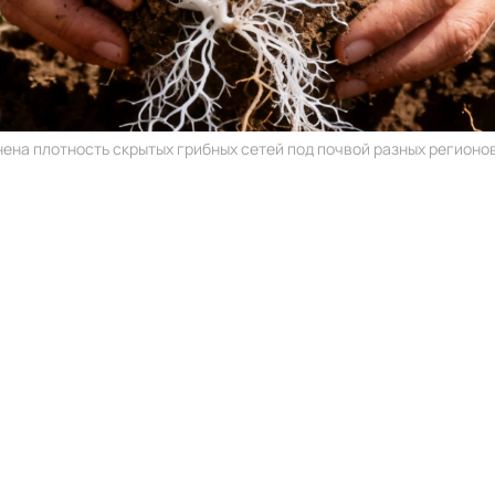
ена плотность скрытых грибных сетей под почвой разных регионов 