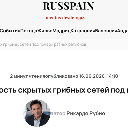
События
Погода
Жилье
Мадрид
Каталония
Валенсия
Анд
х грибных сетей под почвой разных регионов
2 минут чтения
опубликовано
16.06.2026, 14:10
ость скрытых грибных сетей под 
автор
Рикардо Рубио