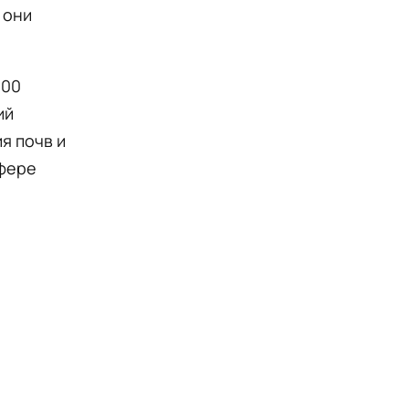
 они
400
ий
я почв и
сфере