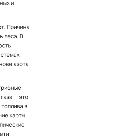
ных и
ют. Причина
ь леса. В
ость
истемах.
нове азота
 грибные
газа — это
 топлива в
ние карты,
опические
сети