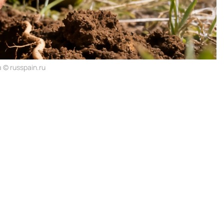
© russpain.ru