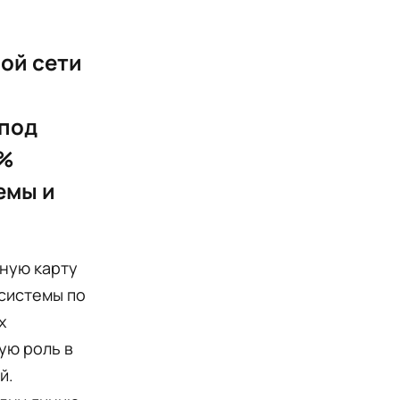
ой сети
 под
0%
емы и
ную карту
осистемы по
х
ую роль в
й.