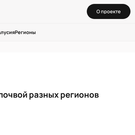
О проекте
алусия
Регионы
почвой разных регионов