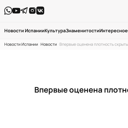
Новости Испании
Культура
Знаменитости
Интересное
Новости Испании
›
Новости
›
Впервые оценена плотность скрыты
Впервые оценена плотн