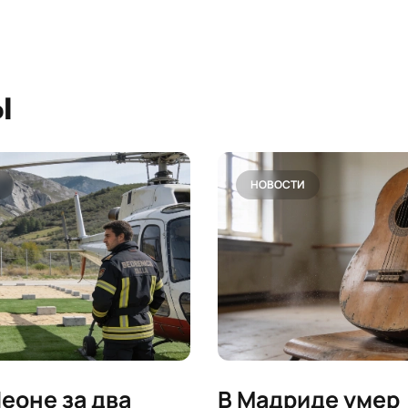
ы
НОВОСТИ
Леоне за два
В Мадриде умер