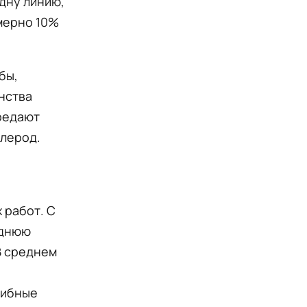
одну линию,
имерно 10%
бы,
нства
редают
глерод.
 работ. С
еднюю
В среднем
рибные