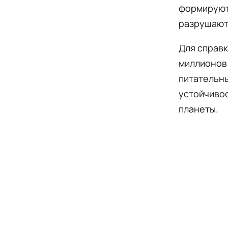
формируют 
разрушают
Для справк
миллионов 
питательны
устойчивос
планеты.