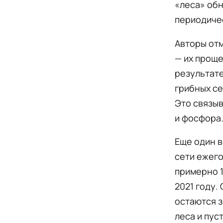
«леса» обн
периодиче
Авторы отм
— их проще
результате
грибных се
Это связыв
и фосфора
Еще один в
сети ежего
примерно 1
2021 году.
остаются 
леса и пус