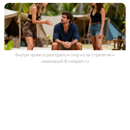
Внутри проекта разгорелся спор из-за стратегий и
номинаций © russpain.ru