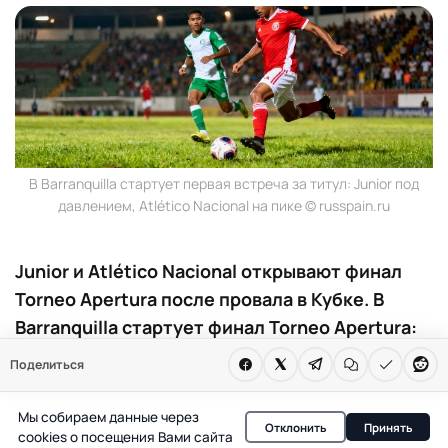
В Barranquilla стартует первая встреча за титул: Junior под
давлением, Atlético Nacional на пике © russpain.ru
Junior и Atlético Nacional открывают финал
Torneo Apertura после провала в Кубке. В
Barranquilla стартует финал Torneo Apertura:
Junior пытается реабилитироваться после
Поделиться
вылета из Кубка Либертадорес, а Atlético
Nacional выходит на поле после серии
Мы собираем данные через
Отклонить
Принять
уверенных побед. Матч обещает
cookies о посещения Вами сайта