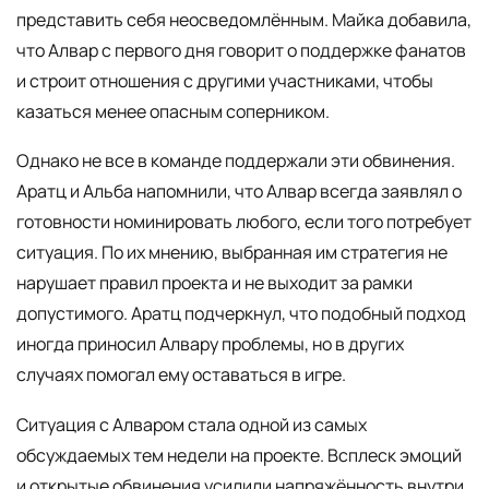
представить себя неосведомлённым. Майка добавила,
что Алвар с первого дня говорит о поддержке фанатов
и строит отношения с другими участниками, чтобы
казаться менее опасным соперником.
Однако не все в команде поддержали эти обвинения.
Аратц и Альба напомнили, что Алвар всегда заявлял о
готовности номинировать любого, если того потребует
ситуация. По их мнению, выбранная им стратегия не
нарушает правил проекта и не выходит за рамки
допустимого. Аратц подчеркнул, что подобный подход
иногда приносил Алвару проблемы, но в других
случаях помогал ему оставаться в игре.
Ситуация с Алваром стала одной из самых
обсуждаемых тем недели на проекте. Всплеск эмоций
и открытые обвинения усилили напряжённость внутри