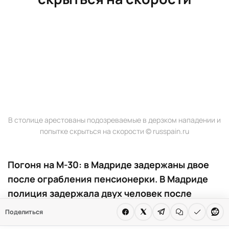
В столице арестованы подозреваемые в дерзком нападении и
попытке скрыться на скорости © russpain.ru
Погоня на М-30: в Мадриде задержаны двое
после ограбления пенсионерки. В Мадриде
полиция задержала двух человек после
ограбления женщины и опасной погони по
Поделиться
М-30. Преступники пытались уйти от