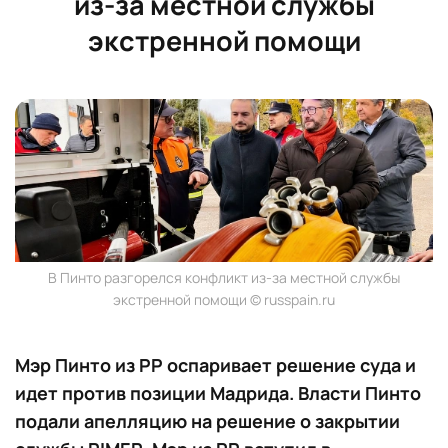
из-за местной службы
экстренной помощи
В Пинто разгорелся конфликт из-за местной службы
экстренной помощи © russpain.ru
Мэр Пинто из PP оспаривает решение суда и
идет против позиции Мадрида. Власти Пинто
подали апелляцию на решение о закрытии