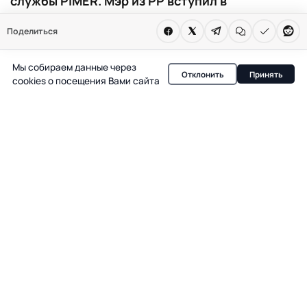
службы PIMER. Мэр из PP вступил в
противоречие с позицией правительства
Поделиться
Мадрида. Конфликт затрагивает работу
экстренных служб и политические союзы.
Мы собираем данные через
Отклонить
Принять
cookies о посещения Вами сайта
В Пинто, пригороде Мадрида с населением более 56
тысяч человек, разгорелся острый конфликт между
муниципалитетом и региональными властями. Мэр
города Саломон Агуадо (PP) подал апелляцию на
решение суда, который ранее обязал немедленно
прекратить работу местной службы экстренной
помощи PIMER. Это решение идет вразрез с позицией
правительства Мадрида и лично главы региона
Исабель Диас Аюсо, которая выступает против
существования такого муниципального
подразделения.