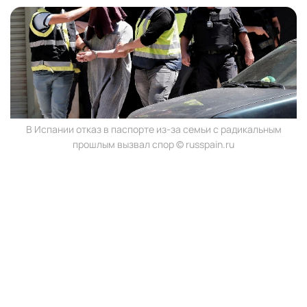
В Испании отказ в паспорте из-за семьи с радикальным
прошлым вызвал спор © russpain.ru