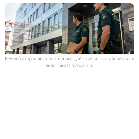
В Бильбао прошли следственные действия из-за тайной части
дела Leire © russpain.ru