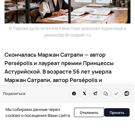
В Париже ушла из жизни известная иранская художница и
режиссёр © russpain.ru
Скончалась Маржан Сатрапи — автор
Persépolis и лауреат премии Принцессы
Астурийской. В возрасте 56 лет умерла
Маржан Сатрапи, автор Persépolis и
обладательница престижных премий. Её
Поделиться
вклад в культуру отмечен во Франции и
Испании. Причиной смерти стала глубокая
Мы собираем данные через
личная утрата.
Отклонить
Принять
cookies о посещения Вами сайта
В Париже на 57-м году жизни скончалась Маржан