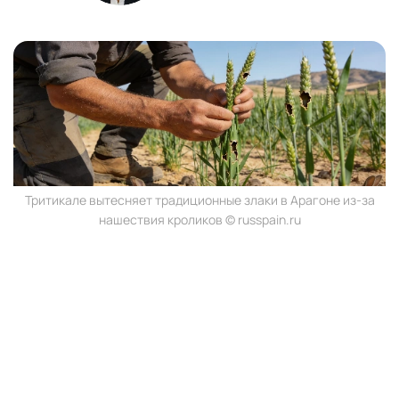
Тритикале вытесняет традиционные злаки в Арагоне из-за
нашествия кроликов © russpain.ru