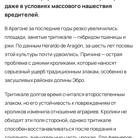
даже в условиях массового нашествия
вредителей.
В Арагоне за последние годы резко увеличились
площади, занятые тритикале — гибридом пшеницы и
ржи. По данным Heraldo de Aragón, за шесть лет посевы
этой культуры почти удвоились. Причина — острая
проблема с дикими кроликами, которые наносят
серьезный ущерб традиционным злакам, особенно в
засушливых районах долины Эбро.
Тритикале долгое время считался второстепенным
злаком, но его устойчивость к повреждениям от
кроликов изменила отношение аграриев. Кролики не
обходят эти поля стороной, однако тритикале
способен восстанавливаться после поедания и
сохранять значительную часть урожая. Для фермеров