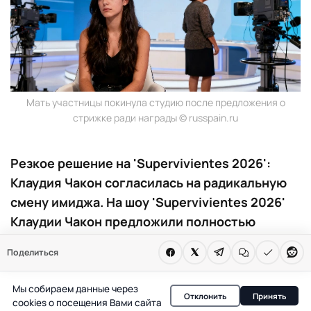
Мать участницы покинула студию после предложения о
стрижке ради награды © russpain.ru
Резкое решение на 'Supervivientes 2026':
Клаудия Чакон согласилась на радикальную
смену имиджа. На шоу 'Supervivientes 2026'
Клаудии Чакон предложили полностью
сбрить волосы ради еды и звонка. Решение
Поделиться
вызвало протест матери и бурную реакцию
зрителей.
Мы собираем данные через
Отклонить
Принять
cookies о посещения Вами сайта