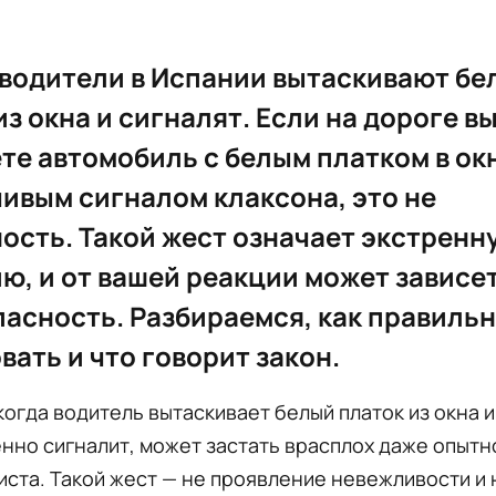
водители в Испании вытаскивают бе
из окна и сигналят. Если на дороге в
те автомобиль с белым платком в ок
ивым сигналом клаксона, это не
ость. Такой жест означает экстренн
ю, и от вашей реакции может зависет
пасность. Разбираемся, как правиль
вать и что говорит закон.
когда водитель вытаскивает белый платок из окна и
но сигналит, может застать врасплох даже опытн
ста. Такой жест — не проявление невежливости и 