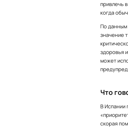
привлечь в
когда обыч
По данным 
значение т
критическо
здоровья и
может испо
предупреди
Что гов
В Испании 
«приорите
скорая пом