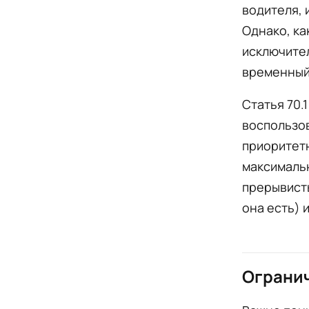
водителя, 
Однако, ка
исключите
временный
Статья 70.
воспользо
приоритетн
максимальн
прерывисты
она есть) 
Огранич