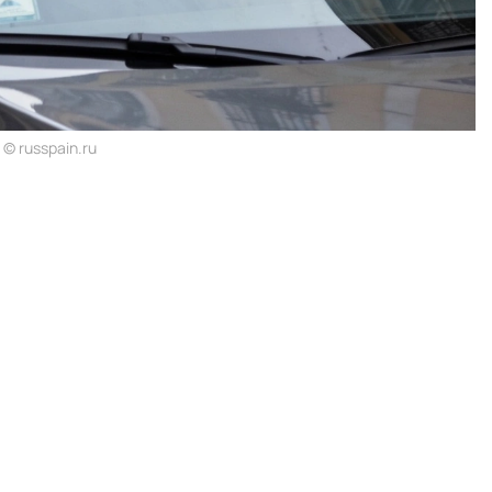
© russpain.ru