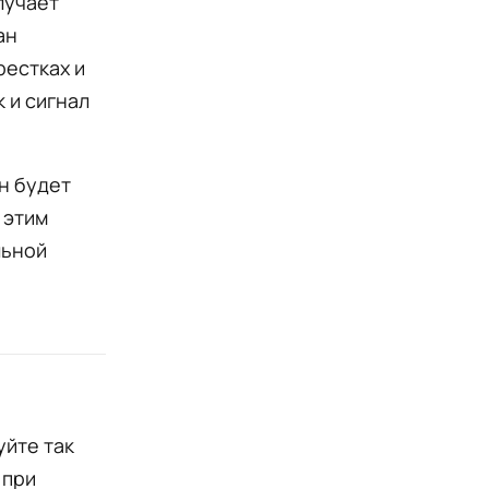
лучает
ан
рестках и
 и сигнал
н будет
 этим
льной
уйте так
 при