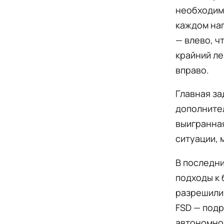
необходимо
каждом на
— влево, ч
крайний ле
вправо.
Главная за
дополнител
выигранная
ситуации, 
В последни
подходы к 
разрешили 
FSD — подр
автономно