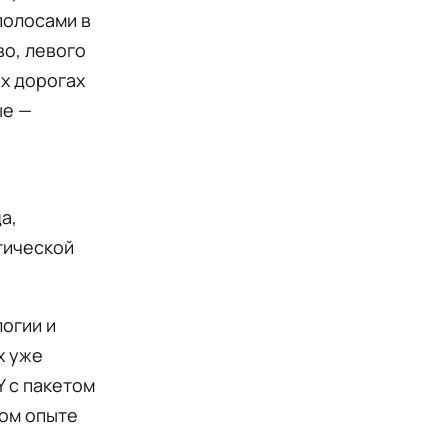
полосами в
о, левого
ых дорогах
ые —
а,
итической
огии и
х уже
 с пакетом
ном опыте