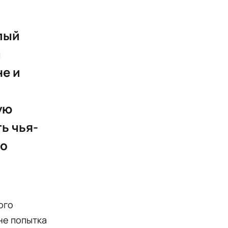
лый
ы
не и
ую
ь чья-
но
ого
не попытка