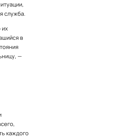
ситуации,
я служба.
 их
вшийся в
стояния
ьницу, —
и
сего,
ть каждого