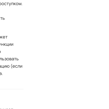
роступком.
ить
ожет
ункции
ю
ользовать
ацию (если
а.