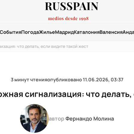
События
Погода
Жилье
Мадрид
Каталония
Валенсия
Анд
изация: что делать, если видите такой жест
3 минут чтения
опубликовано
11.06.2026, 03:37
ожная сигнализация: что делать, 
автор
Фернандо Молина