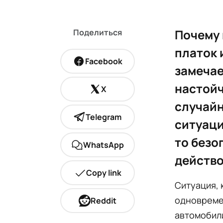
Почему 
Поделиться
платок 
Facebook
замечае
настойч
X
случайн
Telegram
ситуаци
то безо
WhatsApp
действо
Copy link
Ситуация, 
одновремен
Reddit
автомобили