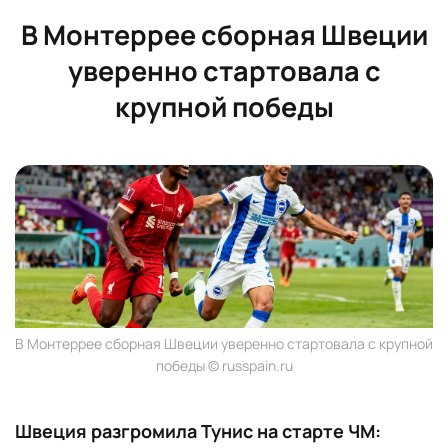
В Монтеррее сборная Швеции
уверенно стартовала с
крупной победы
В Монтеррее сборная Швеции уверенно стартовала с крупной
победы © russpain.ru
Швеция разгромила Тунис на старте ЧМ: