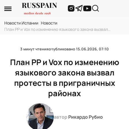
Новости Испании
›
Новости
›
План PP и Vox по изменению языкового закона вызвал
протесты в приграничных районах
3 минут чтения
опубликовано
15.06.2026, 07:10
План PP и Vox по изменению
языкового закона вызвал
протесты в приграничных
районах
автор
Рикардо Рубио