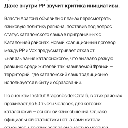
Даже внутри PP звучит критика инициативы.
Власти Арагона объявили о планах пересмотреть
языковую политику региона, поставив под вопрос
статус каталонского языка в приграничных с
Каталонией районах. Новый коалиционный договор
между PP и Vox предусматривает отказ от
«навязывания каталонского», что вызвало резкую
реакцию среди жителей так называемой Франхи —
территорий, где каталонский язык традиционно
используется в быту и образовании.
По оценкам Institut Aragonès del Català, в этих районах
проживает до 50 тысяч человек, для которых
каталонский — основной язык общения. Однако
официальной статистики нет, а сами жители
отмечают, что язык всегда был частью местной