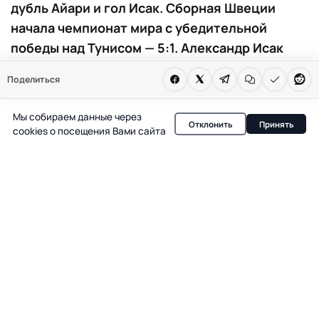
дубль Айари и гол Исак. Сборная Швеции
начала чемпионат мира с убедительной
победы над Тунисом — 5:1. Александр Исак
отличился в дебютном матче на турнире, а
Поделиться
Ясин Айари оформил дубль. Команда Грэма
Поттера возглавила группу F.
Мы собираем данные через
Отклонить
Принять
cookies о посещения Вами сайта
Сборная Швеции выдала мощный старт на чемпионате
мира, разгромив Тунис со счетом 5:1 в Монтеррее. Уже
на седьмой минуте Ясин Айари открыл счет,
воспользовавшись ошибкой обороны соперника и
отправив мяч в верхний угол. Этот гол стал для 22-
летнего полузащитника первым на международном
уровне и сделал его самым молодым шведским
автором гола на ЧМ с 1990 года.
К середине первого тайма Александр Исак, недавно