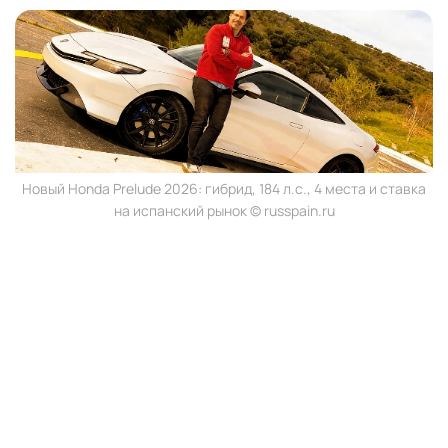
Новый Honda Prelude 2026: гибрид, 184 л.с., 4 места и ставка
на испанский рынок © russpain.ru