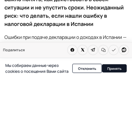
ситуации и не упустить сроки. Неожиданный
риск: что делать, если нашли ошибку в
налоговой декларации в Испании
Ошибки при подаче декларации о доходах в Испании —
явление нередкое, и большинство сталкивается с этим
Поделиться
хотя бы раз. Однако даже если ошибка допущена, это
не всегда приводит к штрафу, но требует оперативных
Мы собираем данные через
Отклонить
Принять
действий. Ключевой момент — определить, в чью
cookies о посещения Вами сайта
пользу была допущена неточность: в пользу
налогоплательщика или в пользу государства. От
этого зависит, какой порядок исправления
необходимо выбрать.
Если ошибка в пользу государства