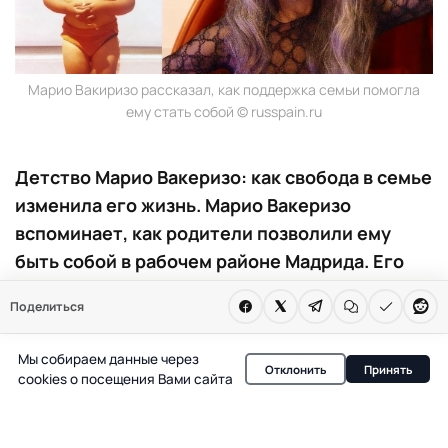
Марио Вакиризо рассказал, как поддержка семьи помогла
ему стать собой © russpain.ru
Детство Марио Вакеризо: как свобода в семье
изменила его жизнь. Марио Вакеризо
вспоминает, как родители позволили ему
быть собой в рабочем районе Мадрида. Его
детские увлечения и поддержка семьи стали
Поделиться
основой для будущей медийной карьеры.
Мы собираем данные через
Марио Вакеризо снова оказался в центре внимания
Отклонить
Принять
cookies о посещения Вами сайта
после откровенного рассказа о своем детстве в
мадридском районе Вика́льваро. Именно здесь, в
рабочей атмосфере и без излишней роскоши, будущий