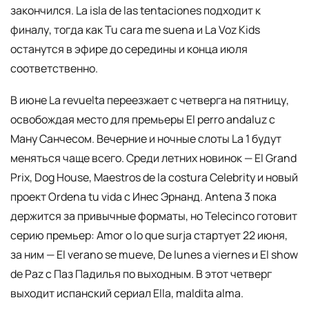
закончился. La isla de las tentaciones подходит к
финалу, тогда как Tu cara me suena и La Voz Kids
останутся в эфире до середины и конца июля
соответственно.
В июне La revuelta переезжает с четверга на пятницу,
освобождая место для премьеры El perro andaluz с
Ману Санчесом. Вечерние и ночные слоты La 1 будут
меняться чаще всего. Среди летних новинок — El Grand
Prix, Dog House, Maestros de la costura Celebrity и новый
проект Ordena tu vida с Инес Эрнанд. Antena 3 пока
держится за привычные форматы, но Telecinco готовит
серию премьер: Amor o lo que surja стартует 22 июня,
за ним — El verano se mueve, De lunes a viernes и El show
de Paz с Паз Падилья по выходным. В этот четверг
выходит испанский сериал Ella, maldita alma.