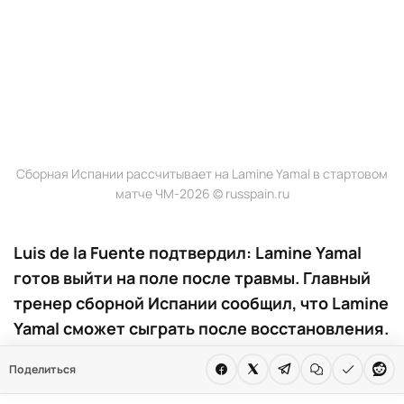
Сборная Испании рассчитывает на Lamine Yamal в стартовом
матче ЧМ-2026 © russpain.ru
Luis de la Fuente подтвердил: Lamine Yamal
готов выйти на поле после травмы. Главный
тренер сборной Испании сообщил, что Lamine
Yamal сможет сыграть после восстановления.
Медики не видят препятствий для его выхода
Поделиться
на поле. Решение принято накануне матча с