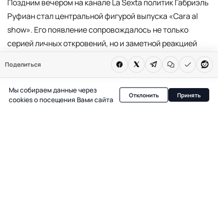
Поздним вечером на канале La Sexta политик Габриэль
Руфиан стал центральной фигурой выпуска «Cara al
show». Его появление сопровождалось не только
серией личных откровений, но и заметной реакцией
ведущего Марка Жиро, что сразу задало тон всей
Поделиться
программе. Уже в первые минуты Руфиан поделился
воспоминаниями о первом концерте, который посетил
Мы собираем данные через
Отклонить
Принять
вместе с матерью, и признался в симпатии к Давиду
cookies о посещения Вами сайта
Бисбалу и первой волне «OT1».
Личные детали и атмосфера
эфира
В студии царила атмосфера легкой иронии: Руфиан
рассказывал о своих привычках, а Жиро реагировал на
каждую деталь с подчеркнутой экспрессией. Политик